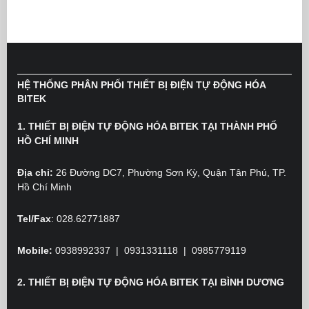
HỆ THỐNG PHÂN PHỐI THIẾT BỊ ĐIỆN TỰ ĐỘNG HÓA
BITEK
1. THIẾT BỊ ĐIỆN TỰ ĐỘNG HÓA BITEK TẠI THÀNH PHỐ
HỒ CHÍ MINH
Địa chỉ:
26 Đường DC7, Phường Sơn Kỳ, Quận Tân Phú, TP.
Hồ Chí Minh
Tel/Fax
: 028.62771887
Mobile:
0938992337 | 0931331118 | 0985779119
2. THIẾT BỊ ĐIỆN TỰ ĐỘNG HÓA BITEK TẠI BÌNH DƯƠNG