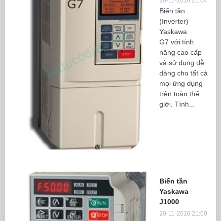
20-11-2016 21:04
Biến tần
(Inverter)
Yaskawa
G7 với tính
năng cao cấp
và sử dụng dễ
dàng cho tất cả
mọi ứng dụng
trên toàn thế
giới. Tính...
Biến tần
Yaskawa
J1000
20-11-2016 21:00