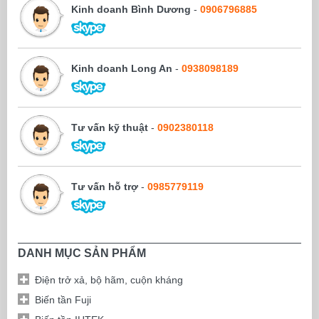
Kinh doanh Bình Dương
-
0906796885
Kinh doanh Long An
-
0938098189
Tư vấn kỹ thuật
-
0902380118
Tư vấn hỗ trợ
-
0985779119
DANH MỤC SẢN PHẨM
Điện trở xả, bộ hãm, cuộn kháng
Biến tần Fuji