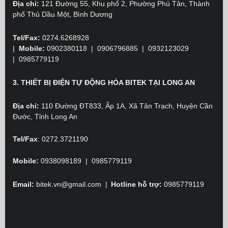
Địa chỉ:
121 Đường 55, Khu phố 2, Phường Phú Tân, Thành
phố Thủ Dầu Một, Bình Dương
Tel/Fax:
0274.6268928
|
Mobile:
0902380118
| 0906796885 | 0932123029
|
0985779119
3. THIẾT BỊ ĐIỆN TỰ ĐỘNG HÓA BITEK TẠI LONG AN
Địa chỉ:
110 Đường ĐT833, Ấp 1A, Xã Tân Trạch, Huyện Cần
Đước, Tỉnh Long An
Tel/Fax
:
0272.3721190
Mobile:
0938098189 | 0985779119
Email:
bitek.vn@gmail.com
Hotline hỗ trợ:
0985779119
|