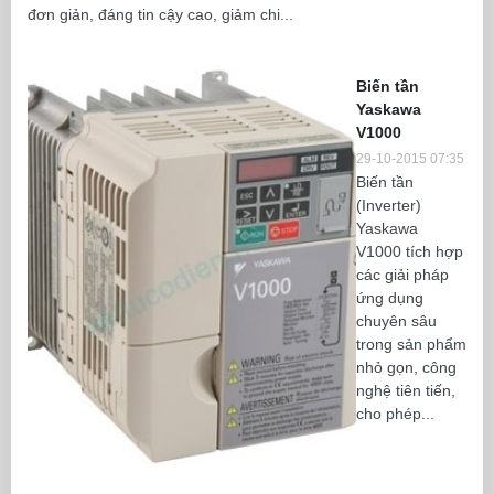
đơn giản, đáng tin cậy cao, giảm chi...
Biến tần
Yaskawa
V1000
29-10-2015 07:35
Biến tần
(Inverter)
Yaskawa
V1000 tích hợp
các giải pháp
ứng dụng
chuyên sâu
trong sản phẩm
nhỏ gọn, công
nghệ tiên tiến,
cho phép...