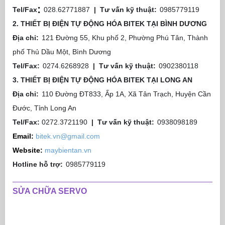
:
Tel/Fax
028.62771887
|
Tư vấn kỹ thuật:
0985779119
2. THIẾT BỊ ĐIỆN TỰ ĐỘNG HÓA BITEK TẠI BÌNH DƯƠNG
Địa chỉ:
121 Đường 55, Khu phố 2, Phường Phú Tân, Thành
phố Thủ Dầu Một, Bình Dương
Tel/Fax:
0274.6268928
|
Tư vấn kỹ thuật:
0902380118
3. THIẾT BỊ ĐIỆN TỰ ĐỘNG HÓA BITEK TẠI LONG AN
Địa chỉ:
110 Đường ĐT833, Ấp 1A, Xã Tân Trạch, Huyện Cần
Đước, Tỉnh Long An
Tel/Fax:
0272.3721190
|
Tư vấn kỹ thuật:
0938098189
Email:
bitek.vn@gmail.com
Website:
maybientan.vn
Hotline hỗ trợ:
0985779119
SỬA CHỮA SERVO