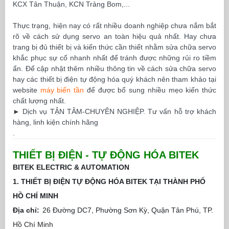
KCX Tân Thuận, KCN Trảng Bom,...
Thực trạng, hiện nay có rất nhiều doanh nghiệp chưa nắm bắt
rõ về cách sử dụng servo an toàn hiệu quả nhất. Hay chưa
trang bị đủ thiết bị và kiến thức cần thiết nhằm sửa chữa servo
khắc phục sự cố nhanh nhất để tránh được những rủi ro tiềm
ẩn. Để cập nhật thêm nhiều thông tin về cách sửa chữa servo
hay các thiết bị điện tự động hóa quý khách nên tham khảo tại
website
máy biến tần
để được bổ sung nhiều mẹo kiến thức
chất lượng nhất.
►
Dịch vụ TẬN TÂM-CHUYÊN NGHIỆP. Tư vấn hỗ trợ khách
hàng, linh kiện chính hãng
.
THIẾT BỊ ĐIỆN - TỰ ĐỘNG HÓA BITEK
BITEK ELECTRIC & AUTOMATION
1. THIẾT BỊ ĐIỆN TỰ ĐỘNG HÓA BITEK TẠI THÀNH PHỐ
HỒ CHÍ MINH
Địa chỉ:
26 Đường DC7, Phường Sơn Kỳ, Quận Tân Phú, TP.
Hồ Chí Minh