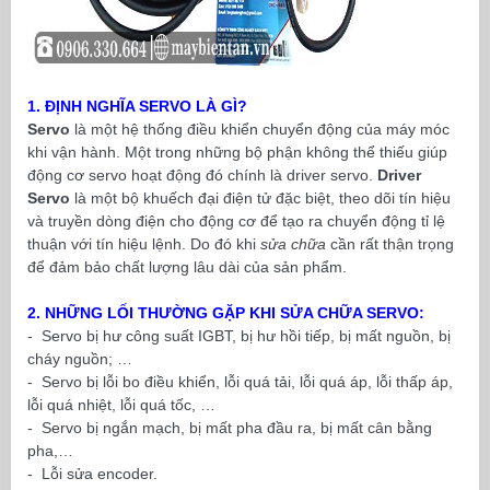
1. ĐỊNH NGHĨA SERVO LÀ GÌ?
Servo
là một hệ thống điều khiển chuyển động của máy móc
khi vận hành. Một trong những bộ phận không thể thiếu giúp
động cơ servo hoạt động đó chính là driver servo.
Driver
Servo
là một bộ khuếch đại điện tử đặc biệt, theo dõi tín hiệu
và truyền dòng điện cho động cơ để tạo ra chuyển động tỉ lệ
thuận với tín hiệu lệnh. Do đó khi
sửa chữa
cần rất thận trọng
để đảm bảo chất lượng lâu dài của sản phẩm.
2. NHỮNG LỐI THƯỜNG GẶP KHI SỬA CHỮA SERVO:
- Servo bị hư công suất IGBT, bị hư hồi tiếp, bị mất nguồn, bị
cháy nguồn; …
- Servo bị lỗi bo điều khiển, lỗi quá tải, lỗi quá áp, lỗi thấp áp,
lỗi quá nhiệt, lỗi quá tốc, …
- Servo bị ngắn mạch, bị mất pha đầu ra, bị mất cân bằng
pha,…
- Lỗi sửa encoder.