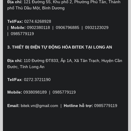
Địa chỉ:
121 Đường 55, Khu phố 2, Phường Phú Tân, Thành
phố Thủ Dầu Một, Bình Dương
Tel/Fax:
0274.6268928
|
Mobile:
0902380118
| 0906796885 | 0932123029
|
0985779119
3. THIẾT BỊ ĐIỆN TỰ ĐỘNG HÓA BITEK TẠI LONG AN
Địa chỉ:
110 Đường ĐT833, Ấp 1A, Xã Tân Trạch, Huyện Cần
Đước, Tỉnh Long An
Tel/Fax
:
0272.3721190
Mobile:
0938098189 | 0985779119
Email:
bitek.vn@gmail.com
Hotline hỗ trợ:
0985779119
|