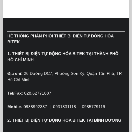
HỆ THỐNG PHÂN PHỐI THIẾT BỊ ĐIỆN TỰ ĐỘNG HÓA
BITEK
1. THIẾT BỊ ĐIỆN TỰ ĐỘNG HÓA BITEK TẠI THÀNH PHỐ
HỒ CHÍ MINH
Địa chỉ:
26 Đường DC7, Phường Sơn Kỳ, Quận Tân Phú, TP.
Hồ Chí Minh
Tel/Fax
: 028.62771887
Mobile:
0938992337 | 0931331118 | 0985779119
2. THIẾT BỊ ĐIỆN TỰ ĐỘNG HÓA BITEK TẠI BÌNH DƯƠNG