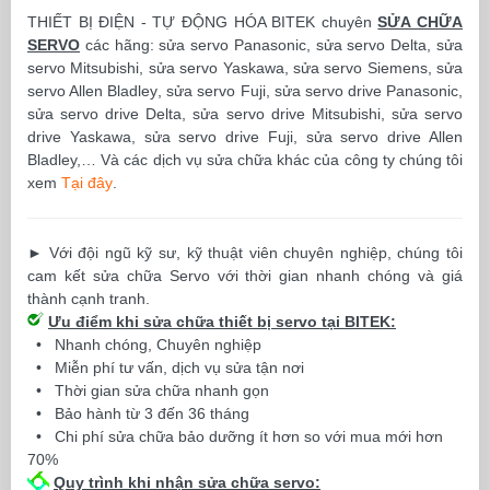
THIẾT BỊ ĐIỆN - TỰ ĐỘNG HÓA BITEK chuyên
SỬA CHỮA
SERVO
các hãng: sửa servo Panasonic, sửa servo Delta, sửa
servo Mitsubishi, sửa servo Yaskawa, sửa servo Siemens, sửa
servo Allen Bladley
,
sửa servo Fuji, sửa servo drive Panasonic,
sửa servo drive Delta, sửa servo drive Mitsubishi, sửa servo
drive Yaskawa, sửa servo drive Fuji, sửa servo drive Allen
Bladley,… Và các dịch vụ sửa chữa khác của công ty chúng tôi
xem
Tại đây
.
►
Với đội ngũ kỹ sư, kỹ thuật viên chuyên nghiệp, chúng tôi
cam kết sửa chữa Servo với thời gian nhanh chóng và giá
thành cạnh tranh.
Ưu điểm khi sửa chữa thiết bị servo tại BITEK:
•
Nhanh chóng, Chuyên nghiệp
•
Miễn phí tư vấn, dịch vụ sửa tận nơi
•
Thời gian sửa chữa nhanh gọn
•
Bảo hành từ 3 đến 36 tháng
•
Chi phí sửa chữa bảo dưỡng ít hơn so với mua mới hơn
70%
Quy trình khi nhận sửa chữa servo: