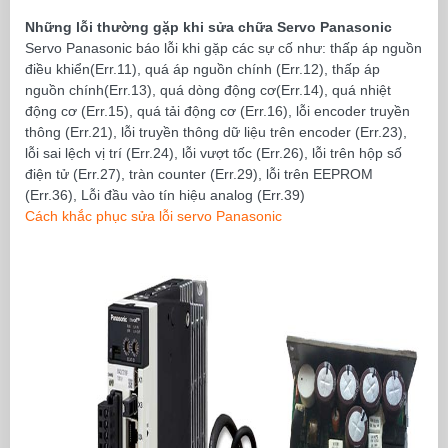
Những lỗi thường gặp khi sửa chữa Servo Panasonic
Servo Panasonic báo lỗi khi gặp các sự cố như:
thấp áp nguồn
điều khiển(Err.11), quá áp nguồn chính (Err.12), thấp áp
nguồn chính(Err.13), quá dòng động cơ(Err.14), quá nhiệt
động cơ (Err.15), quá tải động cơ (Err.16), lỗi encoder truyền
thông (Err.21), lỗi truyền thông dữ liệu trên encoder (Err.23),
lỗi sai lệch vị trí (Err.24), lỗi vượt tốc (Err.26), lỗi trên hộp số
điện tử (Err.27), tràn counter (Err.29), lỗi trên EEPROM
(Err.36), Lỗi đầu vào tín hiệu analog (Err.39)
Cách khắc phục sửa lỗi servo Panasonic