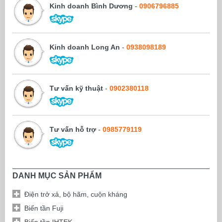
Kinh doanh Bình Dương
-
0906796885
Kinh doanh Long An
-
0938098189
Tư vấn kỹ thuật
-
0902380118
Tư vấn hỗ trợ
-
0985779119
DANH MỤC SẢN PHẨM
Điện trở xả, bộ hãm, cuộn kháng
Biến tần Fuji
Biến tần IHTEK