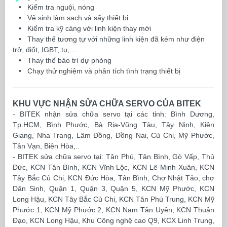
•
Kiểm tra nguội, nóng
•
Vệ sinh làm sạch và sấy thiết bị
•
Kiểm tra kỹ càng với linh kiện thay mới
•
Thay thế tương tự với những linh kiện đã kém như điện
trở, điốt, IGBT, tụ,…
•
Thay thế bảo trì dự phòng
•
Chạy thử nghiệm và phân tích tình trạng thiết bị
KHU VỰC NHẬN SỬA CHỮA SERVO CỦA BITEK
- BITEK nhận sửa chữa servo tại các tỉnh: Bình Dương,
Tp.HCM, Bình Phước, Bà Rịa-Vũng Tàu, Tây Ninh, Kiên
Giang, Nha Trang, Lâm Đồng, Đồng Nai, Củ Chi, Mỹ Phước,
Tân Vạn, Biên Hòa,..
- BITEK sửa chữa servo tại: Tân Phú, Tân Bình, Gò Vấp, Thủ
Đức, KCN Tân Bình, KCN Vĩnh Lộc, KCN Lê Minh Xuân, KCN
Tây Bắc Củ Chi, KCN Đức Hòa, Tân Bình, Chợ Nhật Tảo, chợ
Dân Sinh, Quận 1, Quận 3, Quận 5, KCN Mỹ Phước, KCN
Long Hậu, KCN Tây Bắc Củ Chi, KCN Tân Phú Trung, KCN Mỹ
Phước 1, KCN Mỹ Phước 2, KCN Nam Tân Uyên, KCN Thuận
Đạo, KCN Long Hậu, Khu Công nghệ cao Q9, KCX Linh Trung,