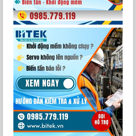
- Hỗ trợ
Modbus ASCII/R
- Cài đặt mật khẩu bảo mật
- Tích hợp đồng hồ thời g
- Kích thước màn hình W
- Kích thước lỗ cắt lắp đ
- Phần mềm lập trình: TPE
Màn hình HMI-PLC
TP70P-16TP1T
Màn hình cảm ứng HMI tí
Delta
TP70P-16TP1T
(HMI Touch Panel with Bui
- Panel hiển thị: LCD 7" 
- Độ phân giải: 800 x 480 
- Bộ nhớ Flash Memory 
- Ngõ vào số: 8 Digital Inp
- Ngõ ra: 8 Output Transi
- Bộ nhớ chương trình: 4k
- Thanh ghi dữ liệu: 5k wo
- Hỗ trợ 2 ngõ vào xung t
- Cổng lập trình USB, cổng
- Hỗ trợ
Modbus ASCII/R
- Cài đặt mật khẩu bảo mật
- Tích hợp đồng hồ thời g
- Kích thước màn hình W
- Kích thước lỗ cắt lắp đ
- Phần mềm lập trình: TPE
Màn hình HMI-PLC
TP70P-32TP1T
Màn hình cảm ứng HMI tí
Delta
TP70P-32TP1T
(HMI Touch Panel with Bui
- Panel hiển thị: LCD 7" 
- Độ phân giải: 800 x 480 
- Bộ nhớ Flash Memory 