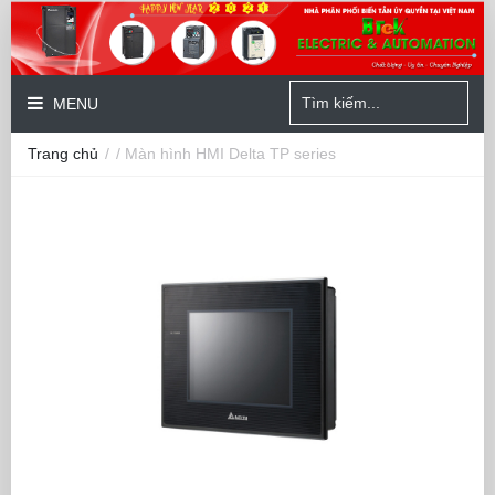
MENU
Trang chủ
/
/ Màn hình HMI Delta TP series