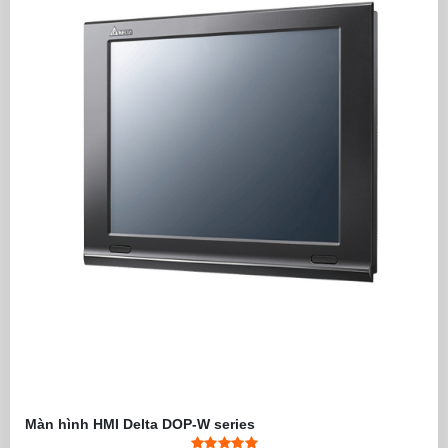
- Kích thước màn hình W
- Kích thước lỗ cắt lắp đ
- Phần mềm lập trình: TPE
Màn hình Text Panel
TP04P-32TP1T
Màn hình Text Panel HMI 
HMI-PLC Delta
TP04P-
(HMI Text Panel with Built
32TP1T
- Hiển thị 4 dòng text / ch
- Panel hiển thị đơn sắc
- Độ phân giải: 192 x 64 pi
- Ngõ vào số: 16 Digital In
- Ngõ ra: 16 Output Trans
- Bộ nhớ chương trình: 8k
- Thanh ghi dữ liệu: 5k wo
- Hỗ trợ 2 ngõ vào xung t
- Hỗ trợ phím số 0-9 do n
- Cổng lập trình USB, cổng
- Hỗ trợ
Modbus ASCII/R
- Cài đặt mật khẩu bảo mật
- Tích hợp đồng hồ thời g
- Kích thước màn hình W
- Kích thước lỗ cắt lắp đ
- Phần mềm lập trình: TPE
Màn hình Text Panel
TP04P-22XA1T
Màn hình Text Panel HMI 
HMI-PLC
TP04P-
(HMI Text Panel with Built
22XA1T
- Hiển thị 4 dòng text / ch
- Panel hiển thị đơn sắc
- Độ phân giải: 192 x 64 pi
Màn hình HMI Delta DOP-W series
- Ngõ vào: 8 Digital Input 
- Ngõ ra: 8 Output Transi