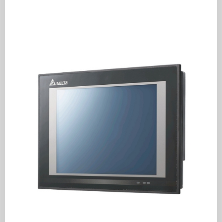
- Panel hiển thị đơn sắc
- Độ phân giải: 192 x 64 pi
- Ngõ vào số: 8 Digital Inp
- Ngõ ra: 8 Output Relay
- Bộ nhớ chương trình: 8k
- Thanh ghi dữ liệu: 5k wo
- Hỗ trợ 2 ngõ vào xung t
- Hỗ trợ phím số 0-9 do n
- Cổng lập trình USB, cổng
- Hỗ trợ
Modbus ASCII/R
- Cài đặt mật khẩu bảo mật
- Tích hợp đồng hồ thời g
- Kích thước màn hình W
- Kích thước lỗ cắt lắp đ
- Phần mềm lập trình: TPE
Màn hình Text Panel
TP04P-32TP1R
Màn hình Text Panel HMI 
HMI-PLC Delta
TP04P-
(HMI Text Panel with Built
32TP1R
- Hiển thị 4 dòng text / ch
- Panel hiển thị đơn sắc
- Độ phân giải: 192 x 64 pi
- Ngõ vào số: 16 Digital In
- Ngõ ra: 16 Output Relay
- Bộ nhớ chương trình: 8k
- Thanh ghi dữ liệu: 5k wo
- Hỗ trợ 2 ngõ vào xung t
- Hỗ trợ phím số 0-9 do n
- Cổng lập trình USB, cổng
- Hỗ trợ
Modbus ASCII/R