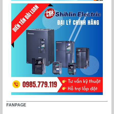
- Ngõ vào số: 16 Digital In
- Ngõ ra: 16 Output Trans
- Bộ nhớ chương trình: 4k
- Thanh ghi dữ liệu: 5k wo
- Hỗ trợ 2 ngõ vào xung t
- Cổng lập trình USB, cổng
- Hỗ trợ
Modbus ASCII/R
- Cài đặt mật khẩu bảo mật
- Tích hợp đồng hồ thời g
- Kích thước màn hình W
- Kích thước lỗ cắt lắp đ
- Phần mềm lập trình: TPE
Màn hình HMI-PLC
TP70P-22XA1T
Màn hình cảm ứng HMI tí
Delta
TP70P-22XA1T
(HMI Touch Panel with Bui
- Panel hiển thị: LCD 7" 
- Độ phân giải: 800 x 480 
- Bộ nhớ Flash Memory 
- Ngõ vào số: 8 Digital Inp
- Ngõ ra: 8 Output Transi
- Bộ nhớ chương trình: 4k
- Thanh ghi dữ liệu: 5k wo
- Hỗ trợ 2 ngõ vào xung t
- Cổng lập trình USB, cổng
- Hỗ trợ
Modbus ASCII/R
- Cài đặt mật khẩu bảo mật
- Tích hợp đồng hồ thời g
FANPAGE
- Kích thước màn hình W
- Kích thước lỗ cắt lắp đ