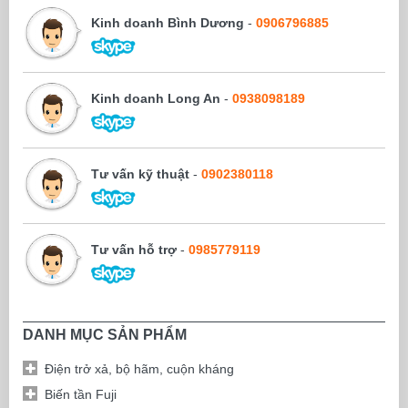
- Phần mềm lập trình: TPE
Kinh doanh Bình Dương
-
0906796885
Màn hình Text Panel
TP04P-
Màn hình Text Panel HMI 
HMI-PLC Delta
TP04P-
20EXL1T
(HMI Text Panel with Built
20EXL1T
- Hiển thị 4 dòng text / ch
- Panel hiển thị đơn sắc
- Độ phân giải: 192 x 64 pi
Kinh doanh Long An
-
0938098189
- Ngõ vào: 9 Digital Input
Load Cell Input LC
- Ngõ ra: 16 Output Trans
- Bộ nhớ chương trình: 8k
- Thanh ghi dữ liệu: 5k wo
Tư vấn kỹ thuật
-
0902380118
- Hỗ trợ 2 ngõ vào xung t
- Hỗ trợ phím số 0-9 do n
- Cổng lập trình USB, cổng
- Hỗ trợ
Modbus ASCII/R
- Cài đặt mật khẩu bảo mật
- Tích hợp đồng hồ thời g
Tư vấn hỗ trợ
-
0985779119
- Kích thước màn hình W
- Kích thước lỗ cắt lắp đ
- Phần mềm lập trình: TPE
Màn hình HMI-PLC
TP70P-16TP1R
Màn hình cảm ứng HMI tí
Delta
TP70P-16TP1R
(HMI Touch Panel with Bui
DANH MỤC SẢN PHẨM
- Panel hiển thị: LCD 7" 
- Độ phân giải: 800 x 480 
- Bộ nhớ Flash Memory 
Điện trở xả, bộ hãm, cuộn kháng
- Ngõ vào số: 8 Digital Inp
Biến tần Fuji
- Ngõ ra: 8 Output Relay