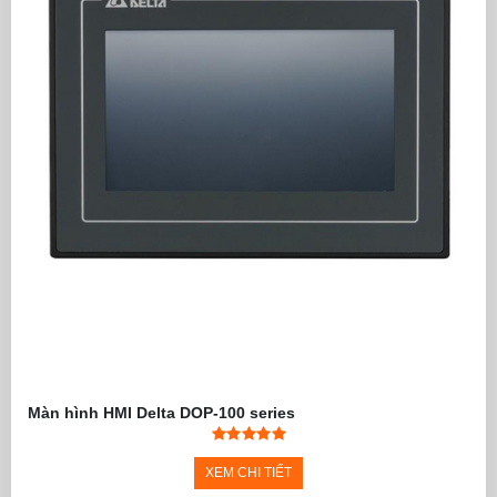
- Giao tiếp truyền thông 
- Hỗ trợ
Modbus ASCII/R
- Cài đặt mật khẩu bảo mật
- Tích hợp đồng hồ thời g
- Kích thước màn hình W
- Kích thước lỗ cắt lắp đ
- Phần mềm lập trình: TPE
Màn hình Text Panel
TP04P-08TP1R
Màn hình Text Panel HMI 
HMI-PLC Delta
TP04P-
(HMI Text Panel with Built
08TP1R
- Hiển thị 4 dòng text / ch
- Panel hiển thị đơn sắc
- Độ phân giải: 192 x 64 pi
- Ngõ vào số: 4 Digital Inp
- Ngõ ra: 4 Output Relay
- Bộ nhớ chương trình: 8k
- Thanh ghi dữ liệu: 5k wo
- Hỗ trợ 2 ngõ vào xung t
- Hỗ trợ phím số 0-9 do n
- Cổng lập trình USB, cổng
- Hỗ trợ
Modbus ASCII/R
- Cài đặt mật khẩu bảo mật
- Tích hợp đồng hồ thời g
- Kích thước màn hình W
Màn hình HMI Delta DOP-100 series
- Kích thước lỗ cắt lắp đ
- Phần mềm lập trình: TPE
Màn hình Text Panel
TP04P-16TP1R
Màn hình Text Panel HMI 
HMI-PLC Delta
TP04P-
(HMI Text Panel with Built
XEM CHI TIẾT
16TP1R
- Hiển thị 4 dòng text / ch