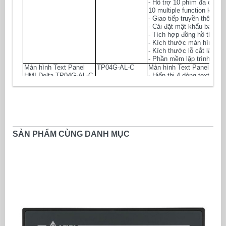
- Hỗ trợ 10 phím đa chức 
10 multiple function keys
- Giao tiếp truyền thông 
- Cài đặt mật khẩu bảo mật
- Tích hợp đồng hồ thời g
- Kích thước màn hình W
- Kích thước lỗ cắt lắp đ
- Phần mềm lập trình: TPE
Màn hình Text Panel
TP04G-AL-C
Màn hình Text Panel HMI 
HMI Delta
TP04G-AL-C
- Hiển thị 4 dòng text / ch
- Panel hiển thị đơn sắc
- Độ phân giải: 192 x 64 pi
- Bộ nhớ 256KB Flash Me
- Hỗ trợ 10 phím đa chức 
10 multiple function keys
- Giao tiếp truyền thông 
- Cài đặt mật khẩu bảo mật
SẢN PHẨM CÙNG DANH MỤC
- Tích hợp đồng hồ thời g
- Kích thước màn hình W
- Kích thước lỗ cắt lắp đ
- Phần mềm lập trình: TPE
Màn hình Text Panel
TP04G-BL-C
Màn hình Text Panel HMI 
HMI Delta
TP04G-BL-C
- Hiển thị 4 dòng text / ch
- Panel hiển thị đơn sắc
- Độ phân giải: 192 x 64 pi
- Bộ nhớ 256KB Flash Me
- Hỗ trợ 17 phím đa chức
phím số 0-9)