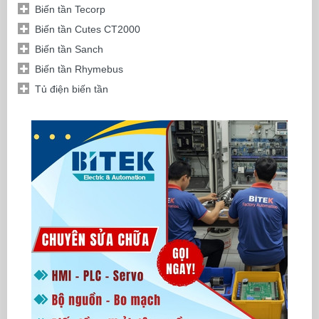
Delta
TP70P-22XA1R
(HMI Touch Panel with Bui
Biến tần Tecorp
- Panel hiển thị: LCD 7" 
- Độ phân giải: 800 x 480 
Biến tần Cutes CT2000
- Bộ nhớ Flash Memory 
- Ngõ vào số: 8 Digital Inp
Biến tần Sanch
- Ngõ ra: 8 Output Relay 
Biến tần Rhymebus
- Bộ nhớ chương trình: 4k
- Thanh ghi dữ liệu: 5k wo
Tủ điện biến tần
- Hỗ trợ 2 ngõ vào xung t
- Cổng lập trình USB, cổng
- Hỗ trợ
Modbus ASCII/R
- Cài đặt mật khẩu bảo mật
- Tích hợp đồng hồ thời g
- Kích thước màn hình W
- Kích thước lỗ cắt lắp đ
- Phần mềm lập trình: TPE
Màn hình HMI-PLC
TP70P-21EX1R
Màn hình cảm ứng HMI tí
Delta
TP70P-21EX1R
(HMI Touch Panel with Bui
- Panel hiển thị: LCD 7" 
- Độ phân giải: 800 x 480 
- Bộ nhớ Flash Memory 
- Ngõ vào số: 8 Digital In
PT
- Ngõ ra: 8 Output Relay 
- Bộ nhớ chương trình: 4k
- Thanh ghi dữ liệu: 5k wo
- Hỗ trợ 2 ngõ vào xung t
- Cổng lập trình USB, cổng