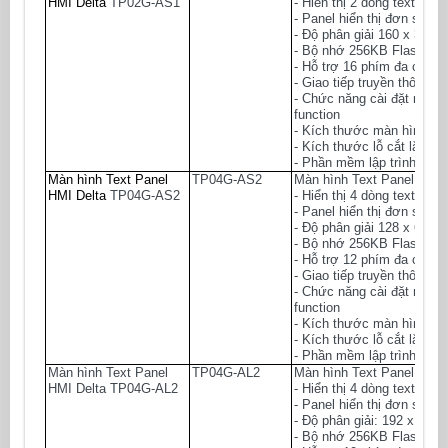
HMI Delta
TP02G-AS1
- Hiển thị 2 dòng text / ch
- Panel hiển thị đơn sắc
- Độ phân giải 160 x 32 pi
- Bộ nhớ 256KB Flash Me
- Hỗ trợ 16 phím đa chức 
- Giao tiếp truyền thông 
- Chức năng cài đặt mật k
function
- Kích thước màn hình W
- Kích thước lỗ cắt lắp đ
- Phần mềm lập trình: TPE
Màn hình Text Panel
TP04G-AS2
Màn hình Text Panel HMI 
HMI Delta
TP04G-AS2
- Hiển thị 4 dòng text / ch
- Panel hiển thị đơn sắc
- Độ phân giải 128 x 64 pi
- Bộ nhớ 256KB Flash Me
- Hỗ trợ 12 phím đa chức 
- Giao tiếp truyền thông 
- Chức năng cài đặt mật k
function
- Kích thước màn hình W
- Kích thước lỗ cắt lắp đ
- Phần mềm lập trình: TPE
Màn hình Text Panel
TP04G-AL2
Màn hình Text Panel HMI 
HMI Delta
TP04G-AL2
- Hiển thị 4 dòng text / ch
- Panel hiển thị đơn sắc
- Độ phân giải: 192 x 64 pi
- Bộ nhớ 256KB Flash Me