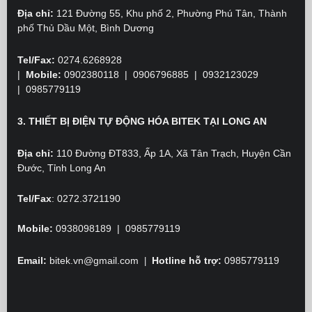
- Thanh ghi dữ liệu: 5k wo
Địa chỉ:
121 Đường 55, Khu phố 2, Phường Phú Tân, Thành
- Hỗ trợ 2 ngõ vào xung t
phố Thủ Dầu Một, Bình Dương
- Cổng lập trình USB, cổng
- Hỗ trợ
Modbus ASCII/R
- Cài đặt mật khẩu bảo mật
Tel/Fax:
0274.6268928
- Tích hợp đồng hồ thời g
- Kích thước màn hình W
|
Mobile:
0902380118
| 0906796885 | 0932123029
- Kích thước lỗ cắt lắp đ
|
0985779119
- Phần mềm lập trình: TPE
Màn hình Text Panel
TP08G-BT2
Màn hình Text Panel HMI 
HMI Delta
TP08G-BT2
- Hiển thị 8 dòng text / ch
3. THIẾT BỊ ĐIỆN TỰ ĐỘNG HÓA BITEK TẠI LONG AN
- Panel hiển thị đơn sắc
- Độ phân giải: 240 x 128 p
- Bộ nhớ 1.024KB Flash 
Địa chỉ:
110 Đường ĐT833, Ấp 1A, Xã Tân Trạch, Huyện Cần
- Hỗ trợ 24 phím đa chức
Đước, Tỉnh Long An
phím số 0-9) / Supports 24
- Giao tiếp truyền thông 
- Supports recipes and ma
Tel/Fax
:
0272.3721190
- Kích thước màn hình W
- Kích thước lỗ cắt lắp đ
Mobile:
0938098189 | 0985779119
- Phần mềm lập trình: TPE
Email:
bitek.vn@gmail.com
Hotline hỗ trợ:
0985779119
|
Vui lòng liên hệ BITEK để nhận báo giá tốt nhất cho sản
phẩm
Màn hình HMI
Delta TP series
Hotline tư vấn hỗ trợ:
0985779119