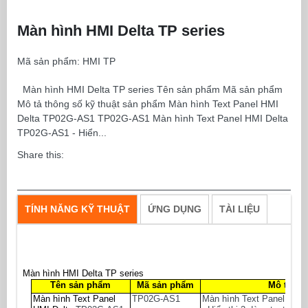
Màn hình HMI Delta TP series
Mã sản phẩm:
HMI TP
Màn hình HMI Delta TP series Tên sản phẩm Mã sản phẩm
Mô tả thông số kỹ thuật sản phẩm Màn hình Text Panel HMI
Delta TP02G-AS1 TP02G-AS1 Màn hình Text Panel HMI Delta
TP02G-AS1 - Hiển...
Share this:
TÍNH NĂNG KỸ THUẬT
ỨNG DỤNG
TÀI LIỆU
Màn hình HMI Delta TP series
Tên sản phẩm
Mã sản phẩm
Mô tả th
Màn hình Text Panel
TP02G-AS1
Màn hình Text Panel HMI 