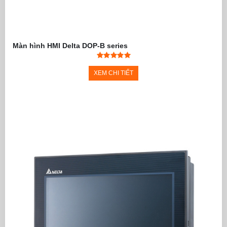
- Cài đặt mật khẩu bảo mật
- Tích hợp đồng hồ thời g
- Kích thước màn hình W
- Kích thước lỗ cắt lắp đ
- Phần mềm lập trình: TPE
Màn hình HMI Delta DOP-B series
Màn hình Text Panel
TP04P-22XA1R
Màn hình Text Panel HMI 
HMI-PLC Delta
TP04P-
(HMI Text Panel with Built
22XA1R
- Hiển thị 4 dòng text / ch
- Panel hiển thị đơn sắc
XEM CHI TIẾT
- Độ phân giải: 192 x 64 pi
- Ngõ vào: 8 Digital Input 
- Ngõ ra: 8 Output Relay 
- Bộ nhớ chương trình: 8k
- Thanh ghi dữ liệu: 5k wo
- Hỗ trợ 2 ngõ vào xung t
- Hỗ trợ phím số 0-9 do n
- Cổng lập trình USB, cổng
- Hỗ trợ
Modbus ASCII/R
- Cài đặt mật khẩu bảo mật
- Tích hợp đồng hồ thời g
- Kích thước màn hình W
- Kích thước lỗ cắt lắp đ
- Phần mềm lập trình: TPE
Màn hình Text Panel
TP04P-21EX1R
Màn hình Text Panel HMI 
HMI-PLC Delta
TP04P-
(HMI Text Panel with Built
21EX1R
- Hiển thị 4 dòng text / ch
- Panel hiển thị đơn sắc
- Độ phân giải: 192 x 64 pi