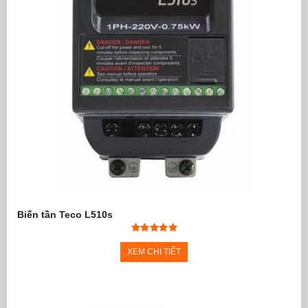
Biến tần Teco L510s
XEM CHI TIẾT