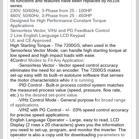
Its functions and features have been replaced by A510s
series.
230V, 50/60Hz, 3-Phase from 25 - 100HP
460V, 50/60Hz, 3-Phase from 25 - 450HP
Designed for High Performance Constant Torque
Applications
Sensorless Vector, V/Hz and PG Feedback Control
2 Line English Language LCD Keypad
UL and CE Approved
High Starting Torque - The 7200GS, when used in the
Sensorless Vector Mode, can handle high starting torque at
low speed and high impact loads with ease.
4Contr
ol Modes to Fit Any Application:
-
Sensorless Vector -
Vector speed control accuracy
eliminates the need for an encoder. The 7200GS makes
set-up easy with its built–in autotune software that senses
the motor characteristics whi
le it is running.
-
PID Control -
Built-in process control system matches
the measured process value (speed, pressure, flow rate,
etc.)
to the desired set-point value.
-
V/Hz Control Mode -
General purpose f
or broad range
of applications.
-
V/HZ with PG Control - +/- .03% speed control accuracy
for precise speed applications.
English Language Operator – Large, easy to read, LCD
Display (2 rows x 20 characters) gives you the information
you need to set-up, program, and monitor the inverter. The
operator is also a copy unit for downloading
parameters to