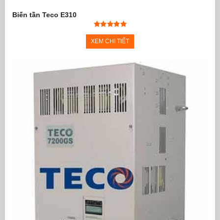
Biến tần Teco E310
XEM CHI TIẾT