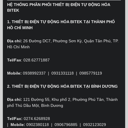
HỆ THỐNG PHÂN PHỐI THIẾT BỊ ĐIỆN TỰ ĐỘNG HÓA
BITEK
1. THIẾT BỊ ĐIỆN TỰ ĐỘNG HÓA BITEK TẠI THÀNH PHỐ
HỒ CHÍ MINH
Địa chỉ:
26 Đường DC7, Phường Sơn Kỳ, Quận Tân Phú, TP.
Hồ Chí Minh
Tel/Fax
: 028.62771887
Mobile:
0938992337 | 0931331118 | 0985779119
2. THIẾT BỊ ĐIỆN TỰ ĐỘNG HÓA BITEK TẠI BÌNH DƯƠNG
Địa chỉ:
121 Đường 55, Khu phố 2, Phường Phú Tân, Thành
phố Thủ Dầu Một, Bình Dương
Tel/Fax:
0274.6268928
|
Mobile:
0902380118
| 0906796885 | 0932123029