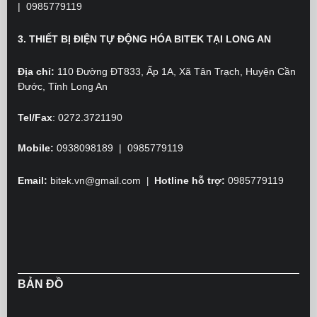
|
0985779119
3. THIẾT BỊ ĐIỆN TỰ ĐỘNG HÓA BITEK TẠI LONG AN
Địa chỉ:
110 Đường ĐT833, Ấp 1A, Xã Tân Trạch, Huyện Cần
Đước, Tỉnh Long An
Tel/Fax
:
0272.3721190
Mobile:
0938098189 | 0985779119
Email:
bitek.vn@gmail.com
Hotline hỗ trợ:
0985779119
|
BẢN ĐỒ