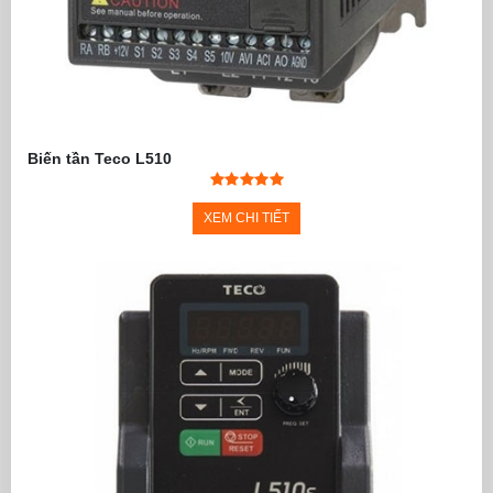
Biến tần Teco L510
XEM CHI TIẾT