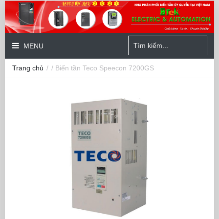
MENU
Trang chủ
/
/ Biến tần Teco Speecon 7200GS