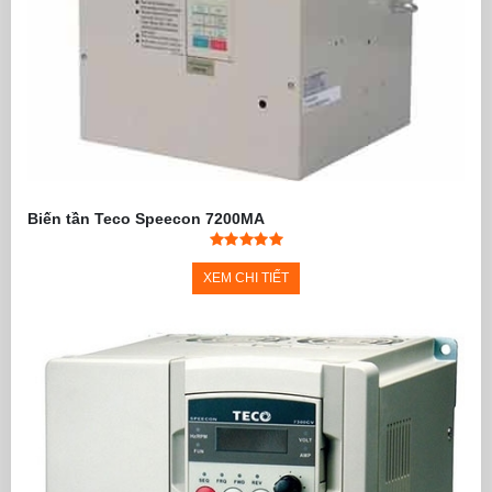
Biến tần Teco Speecon 7200MA
XEM CHI TIẾT