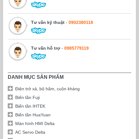
Tư vấn kỹ thuật
-
0902380118
Tư vấn hỗ trợ
-
0985779119
DANH MỤC SẢN PHẨM
Điện trở xả, bộ hãm, cuộn kháng
Biến tần Fuji
Biến tần IHTEK
Biến tần HuaYuan
Màn hình HMI Delta
AC Servo Delta