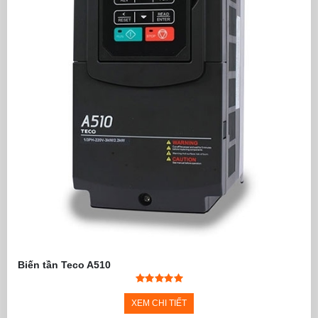
Biến tần Teco A510
XEM CHI TIẾT