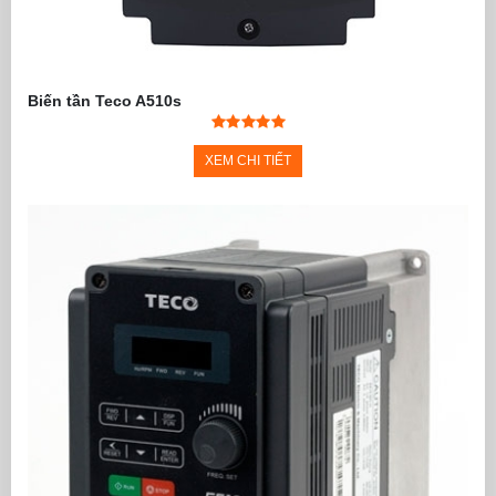
Biến tần Teco A510s
XEM CHI TIẾT