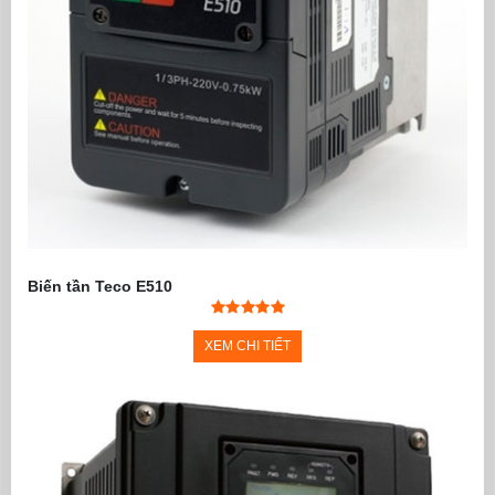
Biến tần Teco E510
XEM CHI TIẾT