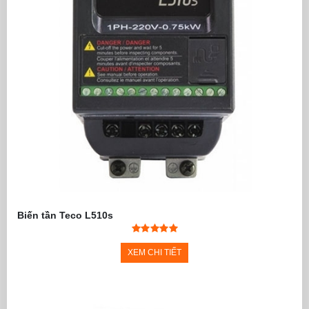
Biến tần Teco L510s
XEM CHI TIẾT