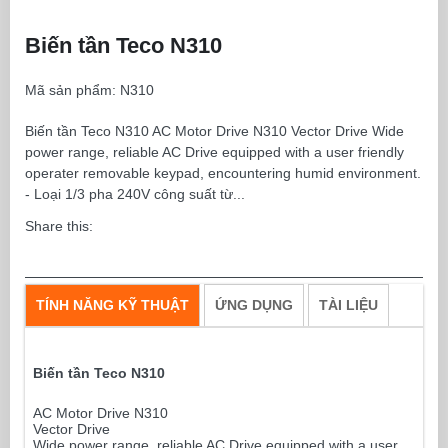
Biến tần Teco N310
Mã sản phẩm:
N310
Biến tần Teco N310 AC Motor Drive N310 Vector Drive Wide
power range, reliable AC Drive equipped with a user friendly
operater removable keypad, encountering humid environment.
- Loại 1/3 pha 240V công suất từ...
Share this:
TÍNH NĂNG KỸ THUẬT
ỨNG DỤNG
TÀI LIỆU
Biến tần Teco N310
AC Motor Drive N310
Vector Drive
Wide power range, reliable AC Drive equipped with a user