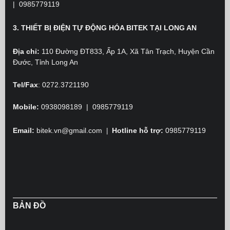
|
0985779119
3. THIẾT BỊ ĐIỆN TỰ ĐỘNG HÓA BITEK TẠI LONG AN
Địa chỉ:
110 Đường ĐT833, Ấp 1A, Xã Tân Trạch, Huyện Cần
Đước, Tỉnh Long An
Tel/Fax
:
0272.3721190
Mobile:
0938098189 | 0985779119
Email:
bitek.vn@gmail.com
Hotline hỗ trợ:
0985779119
|
BẢN ĐỒ