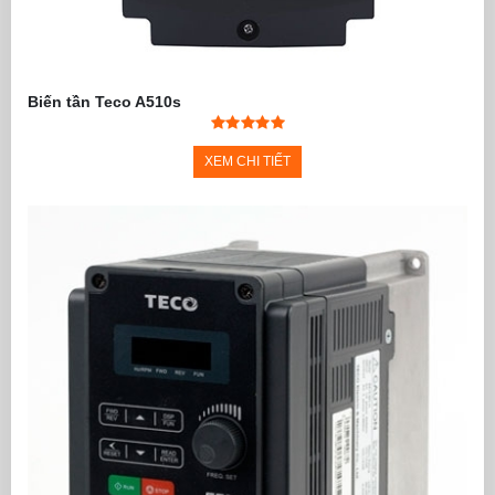
Biến tần Teco A510s
XEM CHI TIẾT