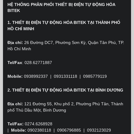
HỆ THỐNG PHÂN PHỐI THIẾT BỊ ĐIỆN TỰ ĐỘNG HÓA
BITEK
1. THIẾT BỊ ĐIỆN TỰ ĐỘNG HÓA BITEK TẠI THÀNH PHỐ
HỒ CHÍ MINH
Địa chỉ:
26 Đường DC7, Phường Sơn Kỳ, Quận Tân Phú, TP.
Hồ Chí Minh
Tel/Fax
: 028.62771887
Mobile:
0938992337 | 0931331118 | 0985779119
2. THIẾT BỊ ĐIỆN TỰ ĐỘNG HÓA BITEK TẠI BÌNH DƯƠNG
Địa chỉ:
121 Đường 55, Khu phố 2, Phường Phú Tân, Thành
phố Thủ Dầu Một, Bình Dương
Tel/Fax:
0274.6268928
|
Mobile:
0902380118
| 0906796885 | 0932123029