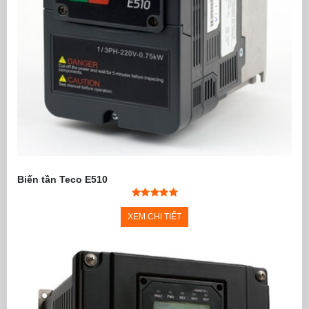
Biến tần Teco E510
XEM CHI TIẾT