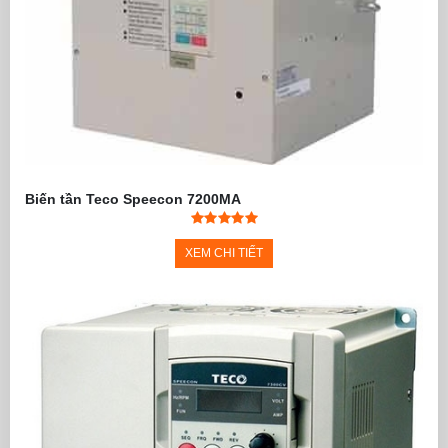
Biến tần Teco Speecon 7200MA
XEM CHI TIẾT