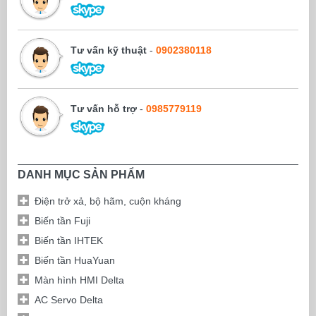
Tư vấn kỹ thuật
-
0902380118
Tư vấn hỗ trợ
-
0985779119
DANH MỤC SẢN PHẨM
Điện trở xả, bộ hãm, cuộn kháng
Biến tần Fuji
Biến tần IHTEK
Biến tần HuaYuan
Màn hình HMI Delta
AC Servo Delta