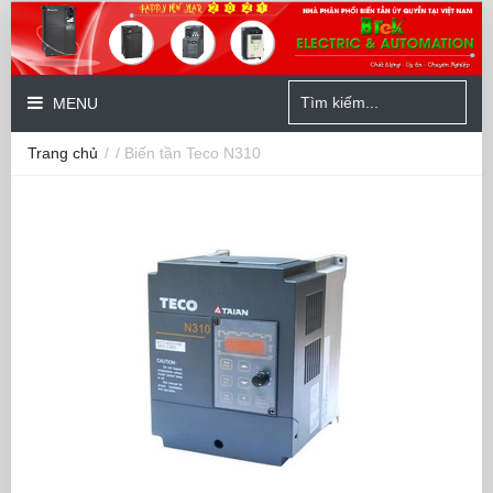
MENU
Trang chủ
/
/ Biến tần Teco N310