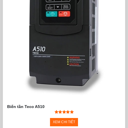
Biến tần Teco A510
XEM CHI TIẾT