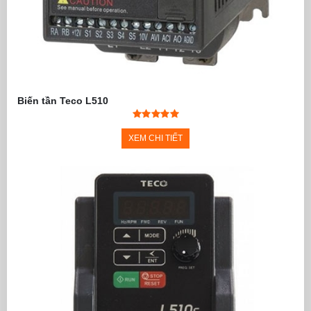
Biến tần Teco L510
XEM CHI TIẾT