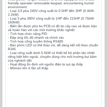
friendly operater removable keypad, encountering humid
environment.
- Loại 1/3 pha 240V công suất từ 0.5HP đến 3HP (0.4kW-
2.2kW)
- Loại 3 pha 380V công suất từ 1HP đến 215HP (0.75kW-
160kW)
- Biến tần được phủ bo PCB có độ tin cậy cao và được bảo
vệ hoàn hảo với các môi trường khắc nghiệt
- Tích hợp chức năng PID
- Đáp ứng tốc độ nhanh và chính xác
- Tích hợp cổng truyền thông RS485
- Bàn phím LED có thể tháo rời, dễ dàng kết nối theo chuẩn
RJ45
- Loại công suất dưới 5.5kW có thiết kế bộ phận tản nhiệt
riêng biệt bên ngoài, chuyên dùng cho môi trường bụi bặm
của nghành dệt.
- Hoạt động ổn định với nguồn điện bị sụt áp thấp
- Mômen lớn ở tần số thấp