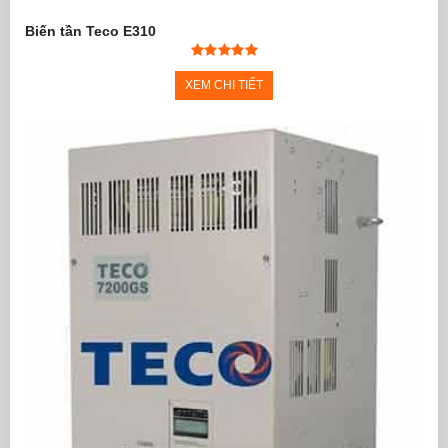
Biến tần Teco E310
XEM CHI TIẾT