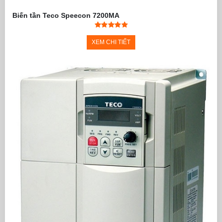
Biến tần Teco Speecon 7200MA
XEM CHI TIẾT