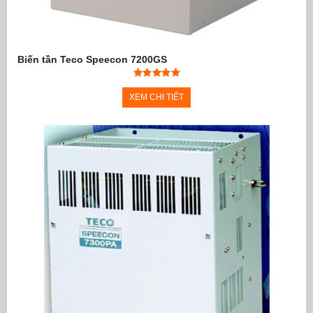
Biến tần Teco Speecon 7200GS
XEM CHI TIẾT