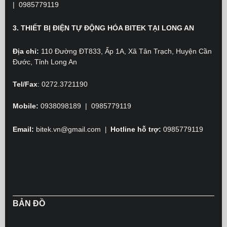
|
0985779119
3. THIẾT BỊ ĐIỆN TỰ ĐỘNG HÓA BITEK TẠI LONG AN
Địa chỉ:
110 Đường ĐT833, Ấp 1A, Xã Tân Trạch, Huyện Cần
Đước, Tỉnh Long An
Tel/Fax
:
0272.3721190
Mobile:
0938098189 | 0985779119
Email:
bitek.vn@gmail.com
Hotline hỗ trợ:
0985779119
|
BẢN ĐỒ