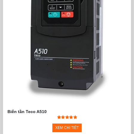
Biến tần Teco A510
XEM CHI TIẾT