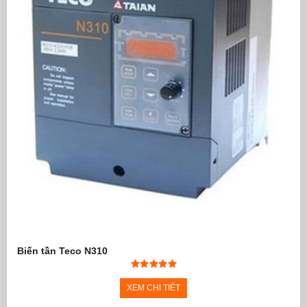
Biến tần Teco N310
XEM CHI TIẾT