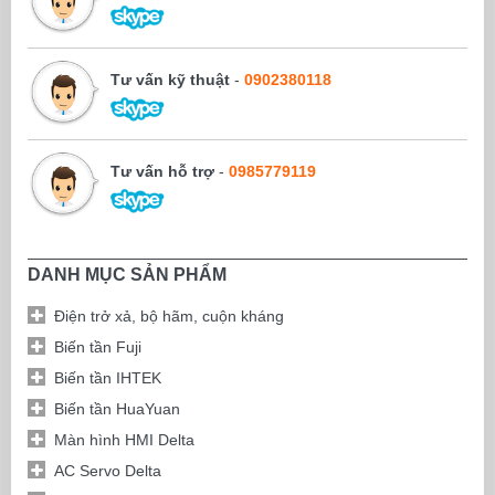
Tư vấn kỹ thuật
-
0902380118
Tư vấn hỗ trợ
-
0985779119
DANH MỤC SẢN PHẨM
Điện trở xả, bộ hãm, cuộn kháng
Biến tần Fuji
Biến tần IHTEK
Biến tần HuaYuan
Màn hình HMI Delta
AC Servo Delta