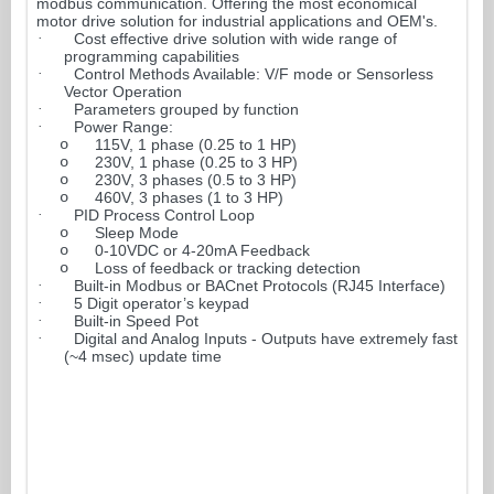
modbus communication. Offering the most economical
motor drive solution for industrial applications and OEM's.
·
Cost effective drive solution with wide range of
programming capabilities
·
Control Methods Available: V/F mode or Sensorless
Vector Operation
·
Parameters grouped by function
·
Power Range:
o
115V, 1 phase (0.25 to 1 HP)
o
230V, 1 phase (0.25 to 3 HP)
o
230V, 3 phases (0.5 to 3 HP)
o
460V, 3 phases (1 to 3 HP)
·
PID Process Control Loop
o
Sleep Mode
o
0-10VDC or 4-20mA Feedback
o
Loss of feedback or tracking detection
·
Built-in Modbus or BACnet Protocols (RJ45 Interface)
·
5 Digit operator’s keypad
·
Built-in Speed Pot
·
Digital and Analog Inputs - Outputs have extremely fast
(~4 msec) update time