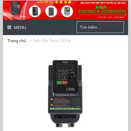
MENU
Trang chủ
/
/ Biến tần Teco L510s