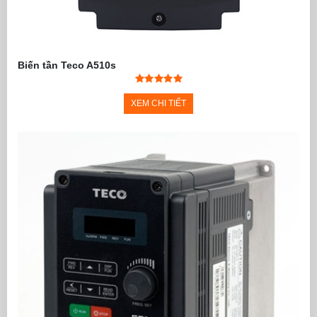
Biến tần Teco A510s
XEM CHI TIẾT