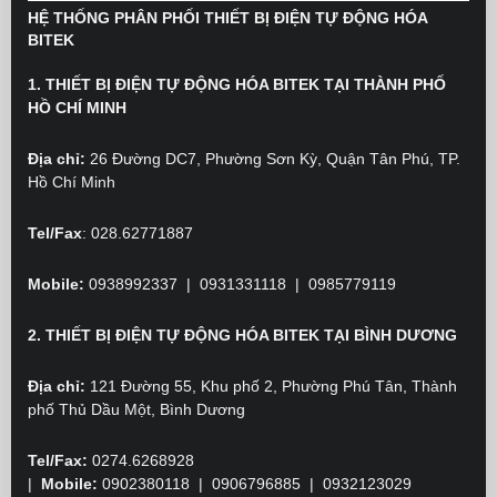
HỆ THỐNG PHÂN PHỐI THIẾT BỊ ĐIỆN TỰ ĐỘNG HÓA
BITEK
1. THIẾT BỊ ĐIỆN TỰ ĐỘNG HÓA BITEK TẠI THÀNH PHỐ
HỒ CHÍ MINH
Địa chỉ:
26 Đường DC7, Phường Sơn Kỳ, Quận Tân Phú, TP.
Hồ Chí Minh
Tel/Fax
: 028.62771887
Mobile:
0938992337 | 0931331118 | 0985779119
2. THIẾT BỊ ĐIỆN TỰ ĐỘNG HÓA BITEK TẠI BÌNH DƯƠNG
Địa chỉ:
121 Đường 55, Khu phố 2, Phường Phú Tân, Thành
phố Thủ Dầu Một, Bình Dương
Tel/Fax:
0274.6268928
|
Mobile:
0902380118
| 0906796885 | 0932123029