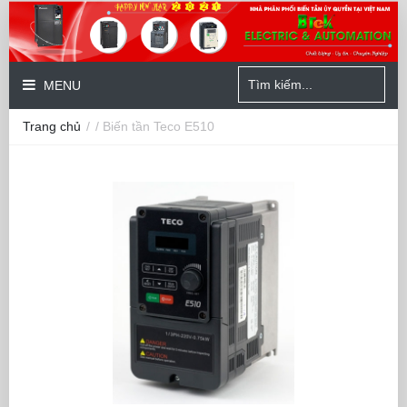
MENU
Trang chủ
/
/ Biến tần Teco E510