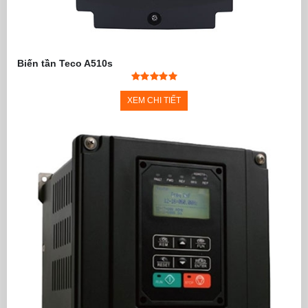
Biến tần Teco A510s
XEM CHI TIẾT