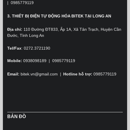
|
0985779119
3. THIẾT BỊ ĐIỆN TỰ ĐỘNG HÓA BITEK TẠI LONG AN
Địa chỉ:
110 Đường ĐT833, Ấp 1A, Xã Tân Trạch, Huyện Cần
Đước, Tỉnh Long An
Tel/Fax
:
0272.3721190
Mobile:
0938098189 | 0985779119
Email:
bitek.vn@gmail.com
Hotline hỗ trợ:
0985779119
|
BẢN ĐỒ