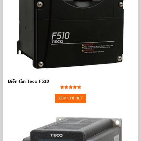
Biến tần Teco F510
XEM CHI TIẾT