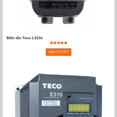
Biến tần Teco L510s
XEM CHI TIẾT