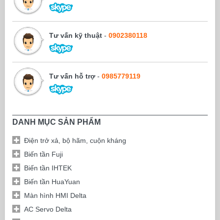
Tư vấn kỹ thuật
-
0902380118
Tư vấn hỗ trợ
-
0985779119
DANH MỤC SẢN PHẨM
Điện trở xả, bộ hãm, cuộn kháng
Biến tần Fuji
Biến tần IHTEK
Biến tần HuaYuan
Màn hình HMI Delta
AC Servo Delta