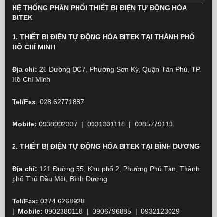
HỆ THỐNG PHÂN PHỐI THIẾT BỊ ĐIỆN TỰ ĐỘNG HÓA
BITEK
1. THIẾT BỊ ĐIỆN TỰ ĐỘNG HÓA BITEK TẠI THÀNH PHỐ
HỒ CHÍ MINH
Địa chỉ:
26 Đường DC7, Phường Sơn Kỳ, Quận Tân Phú, TP.
Hồ Chí Minh
Tel/Fax
: 028.62771887
Mobile:
0938992337 | 0931331118 | 0985779119
2. THIẾT BỊ ĐIỆN TỰ ĐỘNG HÓA BITEK TẠI BÌNH DƯƠNG
Địa chỉ:
121 Đường 55, Khu phố 2, Phường Phú Tân, Thành
phố Thủ Dầu Một, Bình Dương
Tel/Fax:
0274.6268928
|
Mobile:
0902380118
| 0906796885 | 0932123029