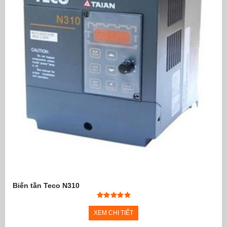
Biến tần Teco N310
XEM CHI TIẾT