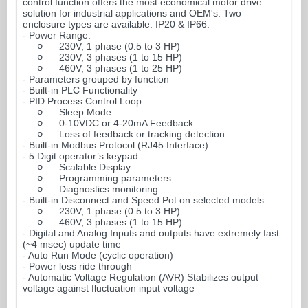
control function offers the most economical motor drive
solution for industrial applications and OEM's. Two
enclosure types are available: IP20 & IP66.
- Power Range:
o
230V, 1 phase (0.5 to 3 HP)
o
230V, 3 phases (1 to 15 HP)
o
460V, 3 phases (1 to 25 HP)
- Parameters grouped by function
- Built-in PLC Functionality
- PID Process Control Loop:
o
Sleep Mode
o
0-10VDC or 4-20mA Feedback
o
Loss of feedback or tracking detection
- Built-in Modbus Protocol (RJ45 Interface)
- 5 Digit operator’s keypad:
o
Scalable Display
o
Programming parameters
o
Diagnostics monitoring
- Built-in Disconnect and Speed Pot on selected models:
o
230V, 1 phase (0.5 to 3 HP)
o
460V, 3 phases (1 to 15 HP)
- Digital and Analog Inputs and outputs have extremely fast
(~4 msec) update time
- Auto Run Mode (cyclic operation)
- Power loss ride through
- Automatic Voltage Regulation (AVR) Stabilizes output
voltage against fluctuation input voltage