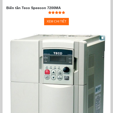
Biến tần Teco Speecon 7200MA
XEM CHI TIẾT