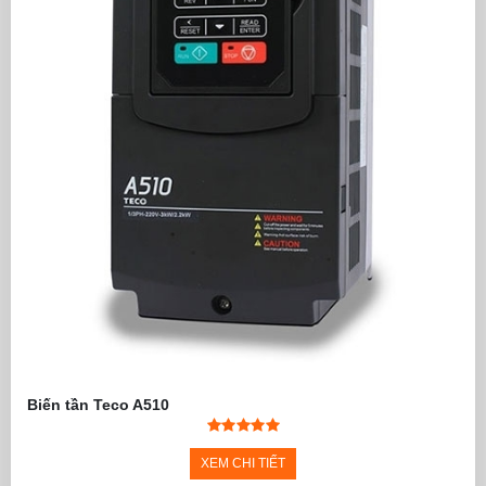
Biến tần Teco A510
XEM CHI TIẾT