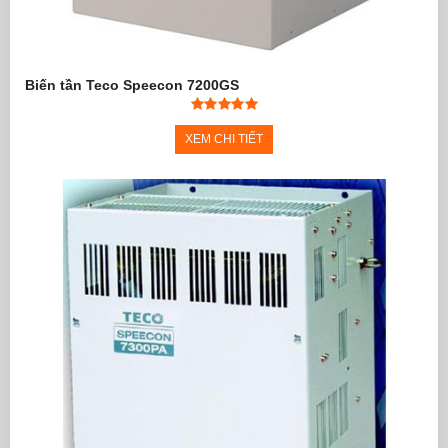
Biến tần Teco Speecon 7200GS
XEM CHI TIẾT