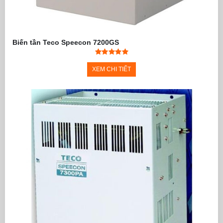
Biến tần Teco Speecon 7200GS
XEM CHI TIẾT