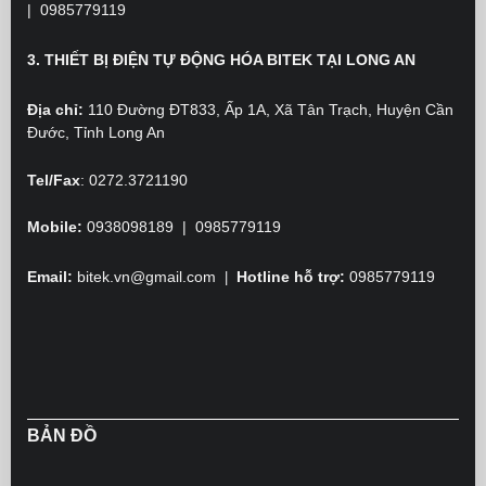
|
0985779119
3. THIẾT BỊ ĐIỆN TỰ ĐỘNG HÓA BITEK TẠI LONG AN
Địa chỉ:
110 Đường ĐT833, Ấp 1A, Xã Tân Trạch, Huyện Cần
Đước, Tỉnh Long An
Tel/Fax
:
0272.3721190
Mobile:
0938098189 | 0985779119
Email:
bitek.vn@gmail.com
Hotline hỗ trợ:
0985779119
|
BẢN ĐỒ