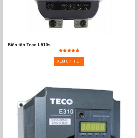
Biến tần Teco L510s
XEM CHI TIẾT