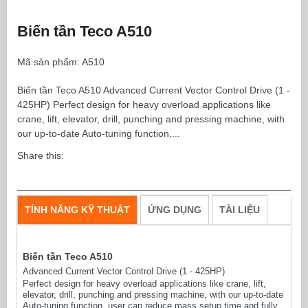
Biến tần Teco A510
Mã sản phẩm:
A510
Biến tần Teco A510 Advanced Current Vector Control Drive (1 -
425HP) Perfect design for heavy overload applications like
crane, lift, elevator, drill, punching and pressing machine, with
our up-to-date Auto-tuning function,...
Share this:
TÍNH NĂNG KỸ THUẬT
ỨNG DỤNG
TÀI LIỆU
Biến tần Teco A510
Advanced Current Vector Control Drive
(1 - 425HP)
Perfect design for heavy overload applications like crane, lift,
elevator, drill, punching and pressing machine, with our up-to-date
Auto-tuning function, user can reduce mass setup time and fully