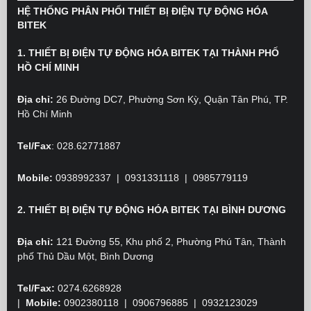
HỆ THỐNG PHÂN PHỐI THIẾT BỊ ĐIỆN TỰ ĐỘNG HÓA
BITEK
1. THIẾT BỊ ĐIỆN TỰ ĐỘNG HÓA BITEK TẠI THÀNH PHỐ
HỒ CHÍ MINH
Địa chỉ:
26 Đường DC7, Phường Sơn Kỳ, Quận Tân Phú, TP.
Hồ Chí Minh
Tel/Fax
: 028.62771887
Mobile:
0938992337 | 0931331118 | 0985779119
2. THIẾT BỊ ĐIỆN TỰ ĐỘNG HÓA BITEK TẠI BÌNH DƯƠNG
Địa chỉ:
121 Đường 55, Khu phố 2, Phường Phú Tân, Thành
phố Thủ Dầu Một, Bình Dương
Tel/Fax:
0274.6268928
|
Mobile:
0902380118
| 0906796885 | 0932123029