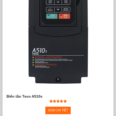
Biến tần Teco A510s
XEM CHI TIẾT