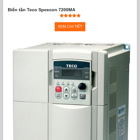
Biến tần Teco Speecon 7200MA
XEM CHI TIẾT