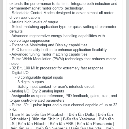
extends the performance to its limit. Integrate both induction and
permanent-magnet motor control technology.
- Selectable Control Modes designed to cover almost all motor
driven applications
- Attains high levels of torque
- Select matching application type for quick setting of parameter
defaults
- Advanced regenerative energy handling capabilities with
overvoltage suppression
- Extensive Monitoring and Display capabilities
- PLC functionality built-in to enhance application flexibility
- Advanced tuning/ motor matching capabilities
- Pulse Width Modulation (PWM) technology that reduces motor
noise
- 32 Bit, 100 MHz processor for extremely fast response
- Digital I/O:
- 8 configurable digital inputs
- 3 digital outputs
- Safety input contact for user’s interlock circuit
- Analog I/O: Qty 2 analog inputs
- Assignable as speed reference, PID feedback, gains, bias, and
torque control-related parameters
- Pulse I/O: 1 pulse input and output channel capable of up to 32
kHz.
Tham khảo biến tần Mitsubishi | Biến tần Delta | Biến tần
Schneider | Biến tần Shihlin | Biến tần Yaskawa | Biến tần
LS | Biến tần Hitachi | Biến tần ABB | Biến tần Panasonic |
Biến tần Fuji | Biến tần Siemens | Biến tần Hyundai | Biến