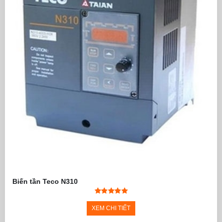
Biến tần Teco N310
XEM CHI TIẾT