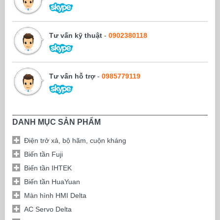
Tư vấn kỹ thuật
-
0902380118
Tư vấn hỗ trợ
-
0985779119
DANH MỤC SẢN PHẨM
Điện trở xả, bộ hãm, cuộn kháng
Biến tần Fuji
Biến tần IHTEK
Biến tần HuaYuan
Màn hình HMI Delta
AC Servo Delta