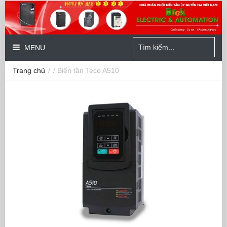
MENU
Trang chủ
/
/ Biến tần Teco A510