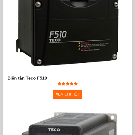
Biến tần Teco F510
XEM CHI TIẾT