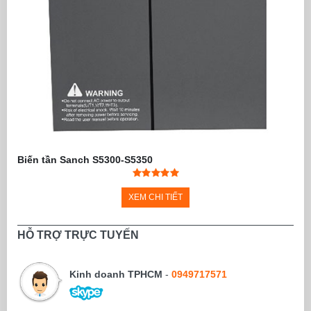
Biến tần Sanch S5300-S5350
XEM CHI TIẾT
HỖ TRỢ TRỰC TUYẾN
Kinh doanh TPHCM
-
0949717571