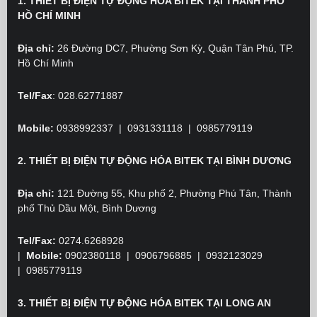
1. THIẾT BỊ ĐIỆN TỰ ĐỘNG HÓA BITEK TẠI THÀNH PHỐ
HỒ CHÍ MINH
Địa chỉ:
26 Đường DC7, Phường Sơn Kỳ, Quận Tân Phú, TP.
Hồ Chí Minh
Tel/Fax
: 028.62771887
Mobile:
0938992337 | 0931331118 | 0985779119
2. THIẾT BỊ ĐIỆN TỰ ĐỘNG HÓA BITEK TẠI BÌNH DƯƠNG
Địa chỉ:
121 Đường 55, Khu phố 2, Phường Phú Tân, Thành
phố Thủ Dầu Một, Bình Dương
Tel/Fax:
0274.6268928
|
Mobile:
0902380118
| 0906796885 | 0932123029
|
0985779119
3. THIẾT BỊ ĐIỆN TỰ ĐỘNG HÓA BITEK TẠI LONG AN