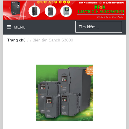
MENU
Trang chủ
/
/ Biến tần Sanch S3800