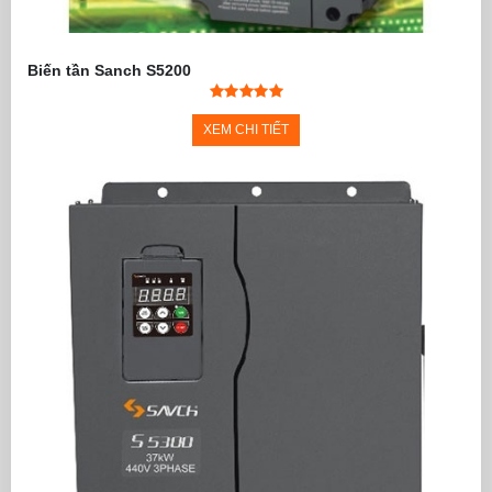
Biến tần Sanch S5200
XEM CHI TIẾT