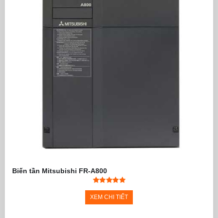
FR-E520-0.1K (N)
0.1
0.8
68x129x76
FR-E520-0.2K (N)
0.2
1.5
68x129x76
FR-E520-0.4K (N)
0.4
3
68x129x108
FR-E520-0.75K (N)
0.75
5
68x129x128
FR-E520-1.5K (N)
1.5
8
108x128x
150.6
FR-E520-2.2K (N)
2.2
11
108x128x
150.6
FR-E520-3.7K (N)
3.7
17.5
170x128x138
FR-E520-5.5K (N)
5.5
24
180x260x170
FR-E520-7.5K (N)
7.5
33
180x260x170
3 PHA 380-500VAC(-15%, 10%), 50/60Hz
FR-E540-0.4K
0.4
1.6
128x150x116
FR-E540-0.75K
0.75
2.6
128x150x116
FR-E540-1.5K
1.5
4.0
128x150x136
FR-E540-2.2K
2.2
6.0
128x150x136
FR-E540-3.7K
3.7
9.5
128x150x136
FR-E540-5.5K
5.5
12
238x150x148
FR-E540-7.5K
7.5
17
238x150x148
Biến tần Mitsubishi FR-A800
XEM CHI TIẾT