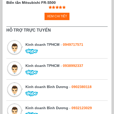
Biến tần Mitsubishi FR-S500
XEM CHI TIẾT
HỖ TRỢ TRỰC TUYẾN
Kinh doanh TPHCM
-
0949717571
Kinh doanh TPHCM
-
0938992337
Kinh doanh Bình Dương
-
0902380118
Kinh doanh Bình Dương
-
0932123029