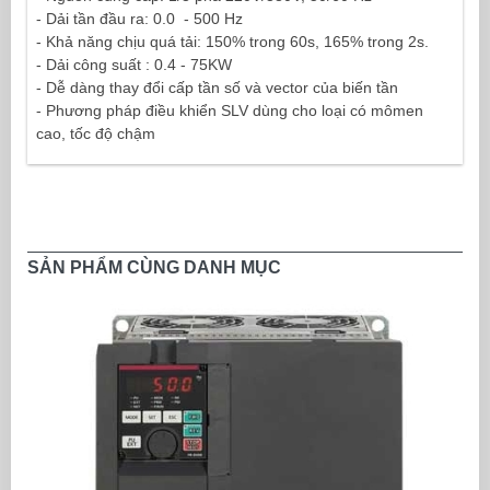
- Dải tần đầu ra: 0.0 - 500 Hz
- Khả năng chịu quá tải: 150% trong 60s, 165% trong 2s.
- Dải công suất : 0.4 - 75KW
- Dễ dàng thay đổi cấp tần số và vector của biến tần
- Phương pháp điều khiển SLV dùng cho loại có mômen
cao, tốc độ chậm
- Nhỏ gọn dễ dàng lắp đặt
- Điều khiển vector thông lượng từ mục đích tổng quát
- Có tích hợp cổng truyền thông RS-485
- Mạng tương thích Profibus DP, Device Net, CC-link
- Chức năng giới hạn dòng hữu công_ Tích hợp chức năng
SẢN PHẨM CÙNG DANH MỤC
hãm bằng transistor
- Công nghệ OEC cho phép tiết kiệm năng lượng một cách
tối đa.
THÔNG SỐ KỸ THUẬT BIẾN TẦN FR-
E500
Tên sản phẩm
Công
Dòng
Kích thước
suất
điện
WxHxD (mm)
động cơ
(A)
(kW)
3 PHA 200-240VAC(-15%, 10%), 50/60Hz