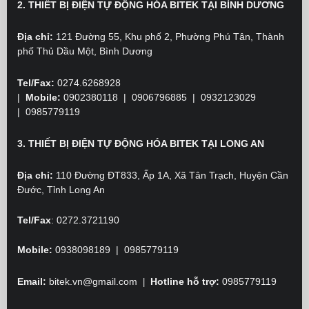
2. THIẾT BỊ ĐIỆN TỰ ĐỘNG HÓA BITEK TẠI BÌNH DƯƠNG
Địa chỉ:
121 Đường 55, Khu phố 2, Phường Phú Tân, Thành
phố Thủ Dầu Một, Bình Dương
Tel/Fax:
0274.6268928
|
Mobile:
0902380118
| 0906796885 | 0932123029
|
0985779119
3. THIẾT BỊ ĐIỆN TỰ ĐỘNG HÓA BITEK TẠI LONG AN
Địa chỉ:
110 Đường ĐT833, Ấp 1A, Xã Tân Trạch, Huyện Cần
Đước, Tỉnh Long An
Tel/Fax
:
0272.3721190
Mobile:
0938098189 | 0985779119
Email:
bitek.vn@gmail.com
Hotline hỗ trợ:
0985779119
|