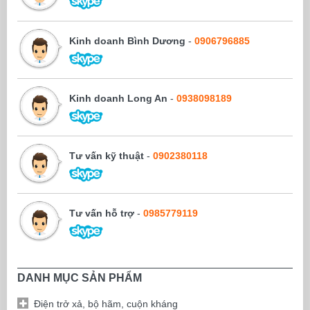
Kinh doanh Bình Dương
-
0906796885
Kinh doanh Long An
-
0938098189
Tư vấn kỹ thuật
-
0902380118
Tư vấn hỗ trợ
-
0985779119
DANH MỤC SẢN PHẨM
Điện trở xả, bộ hãm, cuộn kháng