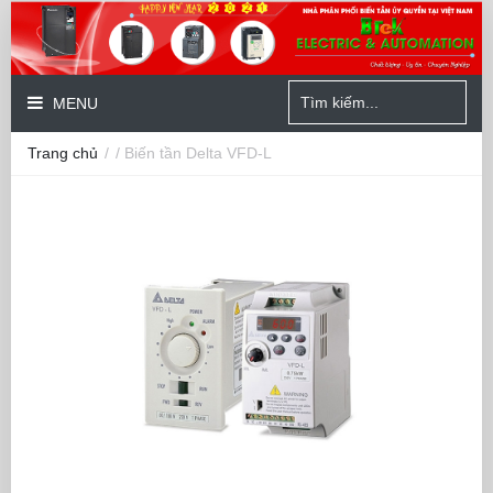
MENU
Trang chủ
/
/ Biến tần Delta VFD-L