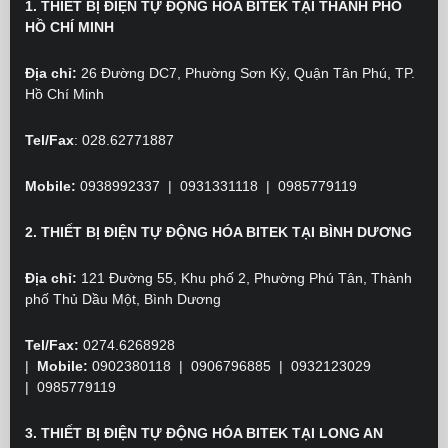
1. THIẾT BỊ ĐIỆN TỰ ĐỘNG HÓA BITEK TẠI THÀNH PHỐ
HỒ CHÍ MINH
Địa chỉ:
26 Đường DC7, Phường Sơn Kỳ, Quận Tân Phú, TP.
Hồ Chí Minh
Tel/Fax
: 028.62771887
Mobile:
0938992337 | 0931331118 | 0985779119
2. THIẾT BỊ ĐIỆN TỰ ĐỘNG HÓA BITEK TẠI BÌNH DƯƠNG
Địa chỉ:
121 Đường 55, Khu phố 2, Phường Phú Tân, Thành
phố Thủ Dầu Một, Bình Dương
Tel/Fax:
0274.6268928
|
Mobile:
0902380118
| 0906796885 | 0932123029
|
0985779119
3. THIẾT BỊ ĐIỆN TỰ ĐỘNG HÓA BITEK TẠI LONG AN