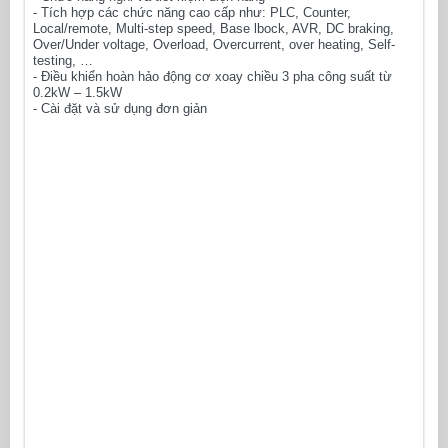
- Tích hợp các chức năng cao cấp như: PLC, Counter,
Local/remote, Multi-step speed, Base lbock, AVR, DC braking,
Over/Under voltage, Overload, Overcurrent, over heating, Self-
testing, …
- Điều khiển hoàn hảo động cơ xoay chiều 3 pha công suất từ
0.2kW – 1.5kW
- Cài đặt và sử dụng đơn giản