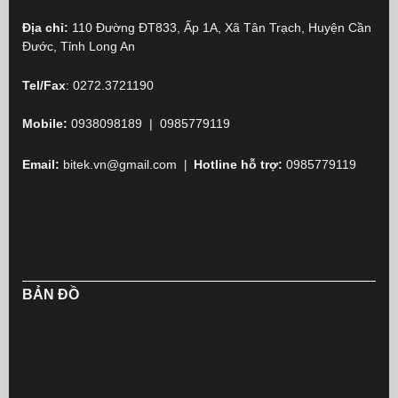
Địa chỉ:
110 Đường ĐT833, Ấp 1A, Xã Tân Trạch, Huyện Cần
Đước, Tỉnh Long An
Tel/Fax
:
0272.3721190
Mobile:
0938098189 | 0985779119
Email:
bitek.vn@gmail.com
Hotline hỗ trợ:
0985779119
|
BẢN ĐỒ