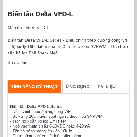
Biến tần Delta VFD-L
Mã sản phẩm:
VFD-L
Biến tần Delta VFD-L Series - Điều chỉnh theo đường cong V/F
- Bộ xử lý 16bit kiểm soát ngõ ra theo kiểu SVPWM - Tích hợp
sẵn bộ lọc EMI filter - Ngõ...
Share this:
TÍNH NĂNG KỸ THUẬT
ỨNG DỤNG
TÀI LIỆU
Biến tần Delta VFD-L Series
- Điều chỉnh theo đường cong V/F
- Bộ xử lý 16bit kiểm soát ngõ ra theo kiểu SVPWM
- Tích hợp sẵn bộ lọc EMI filter
- Ngõ vào tham chiếu 0-10VDC hoặc 4-20mA
- Tần số sóng mang lên đến 10kHz
- Chức năng nghỉ và tiết kiệm điện năng