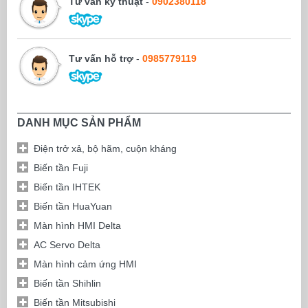
Tư vấn kỹ thuật
-
0902380118
Tư vấn hỗ trợ
-
0985779119
DANH MỤC SẢN PHẨM
Điện trở xả, bộ hãm, cuộn kháng
Biến tần Fuji
Biến tần IHTEK
Biến tần HuaYuan
Màn hình HMI Delta
AC Servo Delta
Màn hình cảm ứng HMI
Biến tần Shihlin
Biến tần Mitsubishi