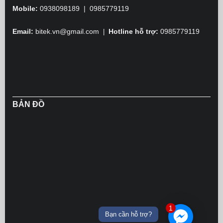
Mobile:
0938098189 | 0985779119
Email:
bitek.vn@gmail.com
Hotline hỗ trợ:
0985779119
|
BẢN ĐỒ
1
Bạn cần hỗ trợ?