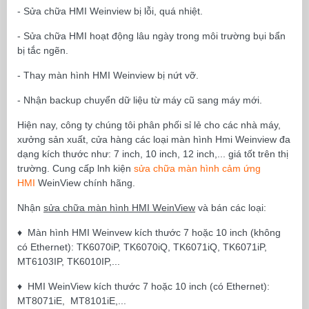
- Sửa chữa HMI Weinview bị lỗi, quá nhiệt.
- Sửa chữa HMI hoạt động lâu ngày trong môi trường bụi bẩn
bị tắc ngẽn.
- Thay màn hình HMI Weinview bị nứt vỡ.
- Nhận backup chuyển dữ liệu từ máy cũ sang máy mới.
Hiện nay, công ty chúng tôi phân phối sỉ lẻ cho các nhà máy,
xưởng sản xuất, cửa hàng các loại màn hình Hmi Weinview đa
dạng kích thước như: 7 inch, 10 inch, 12 inch,... giá tốt trên thị
trường. Cung cấp lnh kiện
sửa chữa màn hình cảm ứng
HMI
WeinView chính hãng.
Nhận
sửa chữa màn hình HMI WeinView
và bán các loại:
♦
Màn hình HMI Weinvew kích thước 7 hoặc 10 inch (không
có Ethernet): TK6070iP, TK6070iQ, TK6071iQ, TK6071iP,
MT6103IP, TK6010IP,...
♦
HMI WeinView kích thước 7 hoặc 10 inch (có Ethernet):
MT8071iE, MT8101iE,...