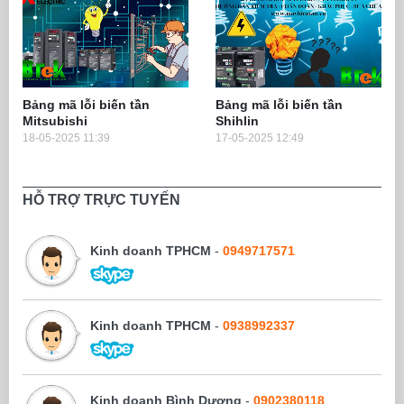
Bảng mã lỗi biến tần
Bảng mã lỗi biến tần
Mitsubishi
Shihlin
18-05-2025 11:39
17-05-2025 12:49
HỖ TRỢ TRỰC TUYẾN
Kinh doanh TPHCM
-
0949717571
Kinh doanh TPHCM
-
0938992337
Kinh doanh Bình Dương
-
0902380118