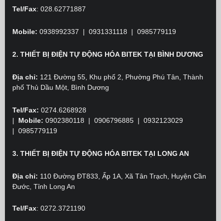
Tel/Fax
: 028.62771887
Mobile:
0938992337 | 0931331118 | 0985779119
2. THIẾT BỊ ĐIỆN TỰ ĐỘNG HÓA BITEK TẠI BÌNH DƯƠNG
Địa chỉ:
121 Đường 55, Khu phố 2, Phường Phú Tân, Thành
phố Thủ Dầu Một, Bình Dương
Tel/Fax:
0274.6268928
|
Mobile:
0902380118
| 0906796885 | 0932123029
|
0985779119
3. THIẾT BỊ ĐIỆN TỰ ĐỘNG HÓA BITEK TẠI LONG AN
Địa chỉ:
110 Đường ĐT833, Ấp 1A, Xã Tân Trạch, Huyện Cần
Đước, Tỉnh Long An
Tel/Fax
:
0272.3721190