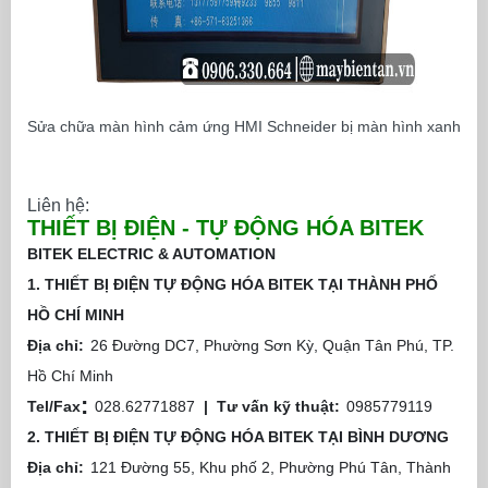
Sửa chữa màn hình cảm ứng HMI Schneider bị màn hình xanh
Liên hệ:
THIẾT BỊ ĐIỆN - TỰ ĐỘNG HÓA BITEK
BITEK ELECTRIC & AUTOMATION
1. THIẾT BỊ ĐIỆN TỰ ĐỘNG HÓA BITEK TẠI THÀNH PHỐ
HỒ CHÍ MINH
Địa chỉ:
26 Đường DC7, Phường Sơn Kỳ, Quận Tân Phú, TP.
Hồ Chí Minh
:
Tel/Fax
028.62771887
|
Tư vấn kỹ thuật:
0985779119
2. THIẾT BỊ ĐIỆN TỰ ĐỘNG HÓA BITEK TẠI BÌNH DƯƠNG
Địa chỉ:
121 Đường 55, Khu phố 2, Phường Phú Tân, Thành