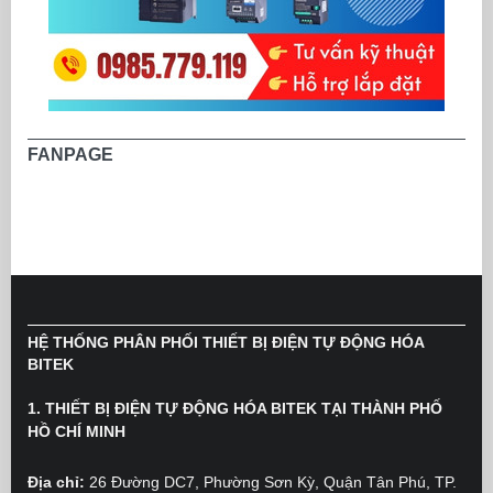
FANPAGE
HỆ THỐNG PHÂN PHỐI THIẾT BỊ ĐIỆN TỰ ĐỘNG HÓA
BITEK
1. THIẾT BỊ ĐIỆN TỰ ĐỘNG HÓA BITEK TẠI THÀNH PHỐ
HỒ CHÍ MINH
Địa chỉ:
26 Đường DC7, Phường Sơn Kỳ, Quận Tân Phú, TP.