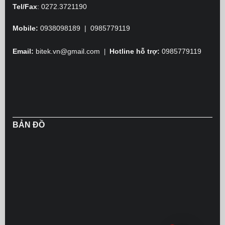
Tel/Fax
:
0272.3721190
Mobile:
0938098189 | 0985779119
Email:
bitek.vn@gmail.com
Hotline hỗ trợ:
0985779119
|
BẢN ĐỒ