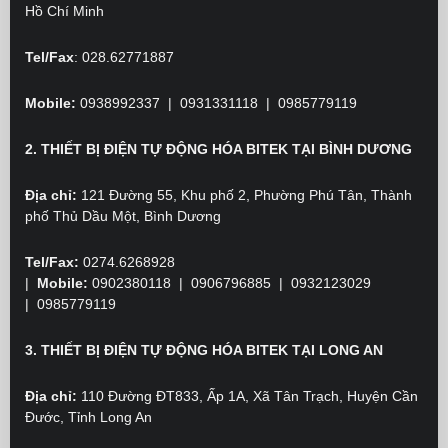
Hồ Chí Minh
Tel/Fax
: 028.62771887
Mobile:
0938992337 | 0931331118 | 0985779119
2. THIẾT BỊ ĐIỆN TỰ ĐỘNG HÓA BITEK TẠI BÌNH DƯƠNG
Địa chỉ:
121 Đường 55, Khu phố 2, Phường Phú Tân, Thành
phố Thủ Dầu Một, Bình Dương
Tel/Fax:
0274.6268928
|
Mobile:
0902380118
| 0906796885 | 0932123029
|
0985779119
3. THIẾT BỊ ĐIỆN TỰ ĐỘNG HÓA BITEK TẠI LONG AN
Địa chỉ:
110 Đường ĐT833, Ấp 1A, Xã Tân Trạch, Huyện Cần
Đước, Tỉnh Long An