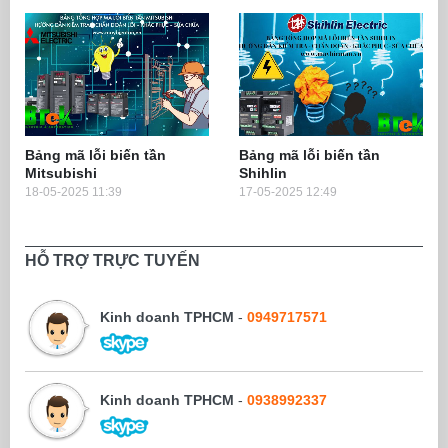
Bảng mã lỗi biến tần
Bảng mã lỗi biến tần
Mitsubishi
Shihlin
18-05-2025 11:39
17-05-2025 12:49
HỖ TRỢ TRỰC TUYẾN
Kinh doanh TPHCM
-
0949717571
Kinh doanh TPHCM
-
0938992337