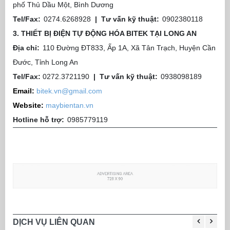
phố Thủ Dầu Một, Bình Dương
Tel/Fax:
0274.6268928
|
Tư vấn kỹ thuật:
0902380118
3. THIẾT BỊ ĐIỆN TỰ ĐỘNG HÓA BITEK TẠI LONG AN
Địa chỉ:
110 Đường ĐT833, Ấp 1A, Xã Tân Trạch, Huyện Cần
Đước, Tỉnh Long An
Tel/Fax:
0272.3721190
|
Tư vấn kỹ thuật:
0938098189
Email:
bitek.vn@gmail.com
Website:
maybientan.vn
Hotline hỗ trợ:
0985779119
DỊCH VỤ LIÊN QUAN