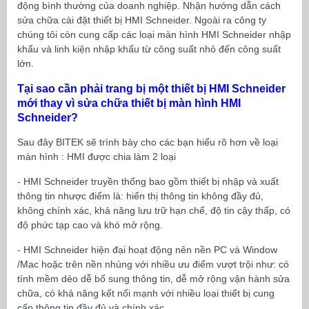
động bình thường của doanh nghiệp. Nhận hướng dẫn cách
sửa chữa cài đặt thiết bị HMI Schneider. Ngoài ra công ty
chúng tôi còn cung cấp các loại màn hình HMI Schneider nhập
khẩu và linh kiện nhập khẩu từ công suất nhỏ đến công suất
lớn.
Tại sao cần phải trang bị một thiết bị HMI Schneider
mới thay vì sửa chữa thiết bị màn hình HMI
Schneider?
Sau đây BITEK sẽ trình bày cho các bạn hiểu rõ hơn về loại
màn hình : HMI được chia làm 2 loại
- HMI Schneider truyền thống bao gồm thiết bị nhập và xuất
thông tin nhược điểm là: hiển thị thông tin không đầy đủ,
không chính xác, khả năng lưu trữ hạn chế, độ tin cậy thấp, có
độ phức tạp cao và khó mở rộng.
- HMI Schneider hiện đại hoạt động nên nền PC và Window
/Mac hoặc trên nền nhúng với nhiều ưu điểm vượt trội như: có
tính mềm dẻo dễ bổ sung thông tin, dễ mở rộng vận hành sửa
chữa, có khả năng kết nối mạnh với nhiều loại thiết bị cung
cấp thông tin đầy đủ và chính xác.