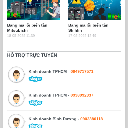
Bảng mã lỗi biến tần
Bảng mã lỗi biến tần
Mitsubishi
Shihlin
18-05-2025 11:39
17-05-2025 12:49
HỖ TRỢ TRỰC TUYẾN
Kinh doanh TPHCM
-
0949717571
Kinh doanh TPHCM
-
0938992337
Kinh doanh Bình Dương
-
0902380118