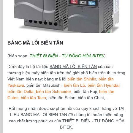
BẢNG MÃ LỖI BIẾN TẦN
(biên soạn:
THIẾT BỊ ĐIỆN - TỰ ĐỘNG HÓA BITEK
)
Dưới đây là bộ tài liệu
BẢNG MÃ LỖI BIẾN TẦN
của các
thương hiệu máy biến tần trên thế giới phổ biến trên thị trường
Việt Nam hiện nay: bảng mã lỗi
biến tần Shihlin
,
biến tần
Yaskawa
, biến tần Mitsubishi,
biến tần LS
,
biến tần Hyundai
,
biến tần Delta
,
biến tần Schneider
, biến tần Fuji,
biến tần
Cutes
,
biến tần Teco
, biến tần Selan, biến tần Chint,...
Rất mong nhận được sự phản hồi của quý khách hàng về TAI
LIEU BANG MA LOI BIEN TAN để chúng tôi hoàn thiện nâng
cao chất lượng phục vụ của THIẾT BỊ ĐIỆN - TỰ ĐỘNG HÓA
BITEK.