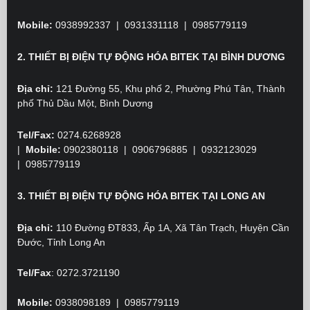
Mobile:
0938992337 | 0931331118 | 0985779119
2. THIẾT BỊ ĐIỆN TỰ ĐỘNG HÓA BITEK TẠI BÌNH DƯƠNG
Địa chỉ:
121 Đường 55, Khu phố 2, Phường Phú Tân, Thành
phố Thủ Dầu Một, Bình Dương
Tel/Fax:
0274.6268928
|
Mobile:
0902380118
| 0906796885 | 0932123029
|
0985779119
3. THIẾT BỊ ĐIỆN TỰ ĐỘNG HÓA BITEK TẠI LONG AN
Địa chỉ:
110 Đường ĐT833, Ấp 1A, Xã Tân Trạch, Huyện Cần
Đước, Tỉnh Long An
Tel/Fax
:
0272.3721190
Mobile:
0938098189 | 0985779119