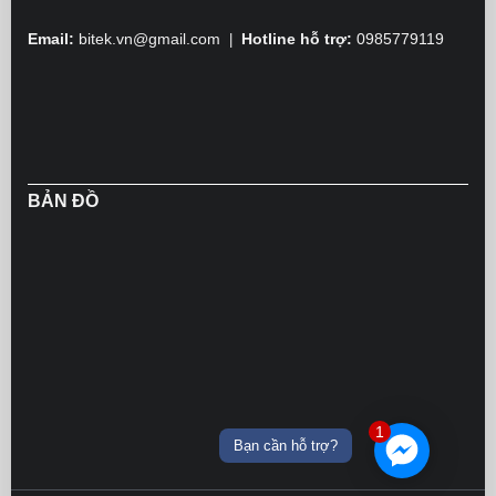
Email:
bitek.vn@gmail.com
Hotline hỗ trợ:
0985779119
|
BẢN ĐỒ
1
Bạn cần hỗ trợ?