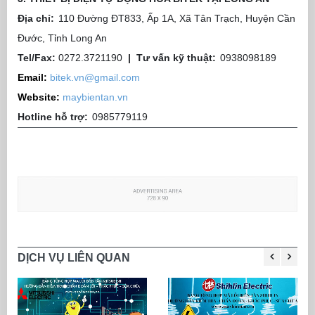
Địa chỉ:
110 Đường ĐT833, Ấp 1A, Xã Tân Trạch, Huyện Cần
Đước, Tỉnh Long An
Tel/Fax:
0272.3721190
|
Tư vấn kỹ thuật:
0938098189
Email:
bitek.vn@gmail.com
Website:
maybientan.vn
Hotline hỗ trợ:
0985779119
DỊCH VỤ LIÊN QUAN