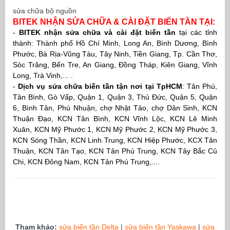
sửa chữa bộ nguồn
BITEK NHẬN SỬA CHỮA & CÀI ĐẶT BIẾN TẦN TẠI:
-
BITEK nhận sửa chữa và cài đặt biến tần
tại các tỉnh
thành:
Thành phố Hồ Chí Minh, Long An, Bình Dương, Bình
Phước, Bà Rịa-Vũng Tàu, Tây Ninh, Tiền Giang, Tp. Cần Thơ,
Sóc Trăng, Bến Tre, An Giang, Đồng Tháp, Kiên Giang, Vĩnh
Long, Trà Vinh,... .
-
Dịch vụ sửa chữa biến tần tận nơi tại TpHCM
: Tân Phú,
Tân Bình, Gò Vấp, Quận 1, Quận 3, Thủ Đức, Quận 5, Quận
6, Bình Tân, Phú Nhuận, chợ Nhật Tảo, chợ Dân Sinh, KCN
Thuận Đạo, KCN Tân Bình, KCN Vĩnh Lộc, KCN Lê Minh
Xuân, KCN Mỹ Phước 1, KCN Mỹ Phước 2, KCN Mỹ Phước 3,
KCN Sóng Thần, KCN Linh Trung, KCN Hiệp Phước, KCX Tân
Thuận, KCN Tân Tạo, KCN Tân Phú Trung, KCN Tây Bắc Củ
Chi, KCN Đông Nam, KCN Tân Phú Trung,....
Tham khảo:
sửa biến tần Delta
|
sửa biến tần Yaskawa
|
sửa