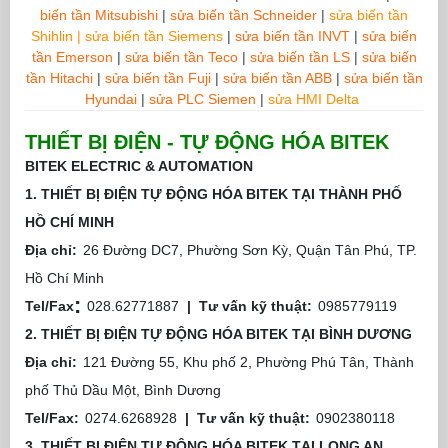
biến tần Mitsubishi
|
sửa biến tần Schneider
|
sửa biến tần
Shihlin | sửa biến tần Siemens
|
sửa biến tần INVT
|
sửa biến
tần Emerson
|
sửa biến tần Teco
|
sửa biến tần LS
|
sửa biến
tần Hitachi
|
sửa biến tần Fuji
|
sửa biến tần ABB
|
sửa biến tần
Hyundai
|
sửa PLC Siemen
|
sửa HMI Delta
THIẾT BỊ ĐIỆN - TỰ ĐỘNG HÓA BITEK
BITEK ELECTRIC & AUTOMATION
1. THIẾT BỊ ĐIỆN TỰ ĐỘNG HÓA BITEK TẠI THÀNH PHỐ
HỒ CHÍ MINH
Địa chỉ:
26 Đường DC7, Phường Sơn Kỳ, Quận Tân Phú, TP.
Hồ Chí Minh
:
Tel/Fax
028.62771887
|
Tư vấn kỹ thuật:
0985779119
2. THIẾT BỊ ĐIỆN TỰ ĐỘNG HÓA BITEK TẠI BÌNH DƯƠNG
Địa chỉ:
121 Đường 55, Khu phố 2, Phường Phú Tân, Thành
phố Thủ Dầu Một, Bình Dương
Tel/Fax:
0274.6268928
|
Tư vấn kỹ thuật:
0902380118
3. THIẾT BỊ ĐIỆN TỰ ĐỘNG HÓA BITEK TẠI LONG AN